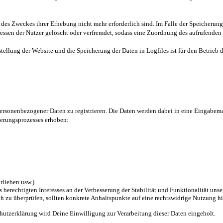
des Zweckes ihrer Erhebung nicht mehr erforderlich sind. Im Falle der Speicherung d
ssen der Nutzer gelöscht oder verfremdet, sodass eine Zuordnung des aufrufenden 
tellung der Website und die Speicherung der Daten in Logfiles ist für den Betrieb de
 personenbezogener Daten zu registrieren. Die Daten werden dabei in eine Eingabem
ierungsprozesses erhoben:
orlieben usw.)
es berechtigten Interesses an der Verbesserung der Stabilität und Funktionalität u
lich zu überprüfen, sollten konkrete Anhaltspunkte auf eine rechtswidrige Nutzung h
utzerklärung wird Deine Einwilligung zur Verarbeitung dieser Daten eingeholt.