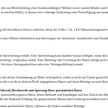
dies zur Bereitstellung einer funktionsfähigen Website sowie unserer Inhalte und 
 in solchen Fällen, in denen eine vorherige Einholung einer Einwilligung aus tats
 der betroffenen Person einholen, dient Art. 6 Abs. 1 lit. a EU-Datenschutzgrun
r eines Dritten erforderlich und überwiegen die Interessen, Grundrechte und Grundfre
r Speicherung entfällt. Eine Speicherung kann darüber hinaus erfolgen, wenn dies
unterliegt, vorgesehen wurde. Eine Sperrung oder Löschung der Daten erfolgt auch
n für einen Vertragsabschluss oder eine Vertragserfüllung besteht.
r mit deiner Zustimmung an Dritte weitergeben, sofern er nicht auf Grund gesetzlic
dass die von dir in deinem Profil angegebenen Daten und deine Beiträge je nach Ko
Widerruf, Beschwerde und Sperrung Ihrer persönlichen Daten
ten personenbezogenen Daten, deren Herkunft und Empfänger und den Zweck der Da
für die Auskunft (Umfang der gespeicherten Daten) und Löschung besondere neue Fu
ten persönlichen Daten, inklusive der bisher erstellten Beiträge