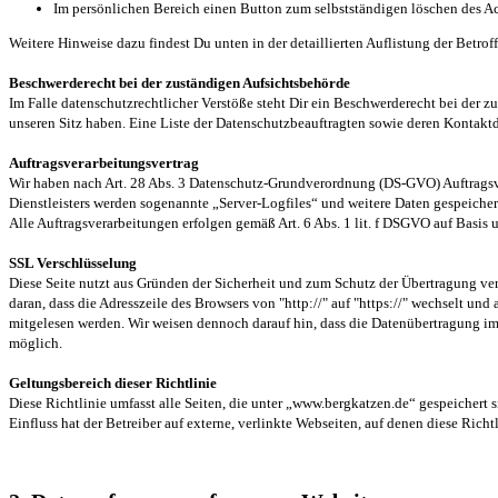
Im persönlichen Bereich einen Button zum selbstständigen löschen des Ac
Weitere Hinweise dazu findest Du unten in der detaillierten Auflistung der Betrof
Beschwerderecht bei der zuständigen Aufsichtsbehörde
Im Falle datenschutzrechtlicher Verstöße steht Dir ein Beschwerderecht bei der 
unseren Sitz haben. Eine Liste der Datenschutzbeauftragten sowie deren Kont
Auftragsverarbeitungsvertrag
Wir haben nach Art. 28 Abs. 3 Datenschutz-Grundverordnung (DS-GVO) Auftragsve
Dienstleisters werden sogenannte „Server-Logfiles“ und weitere Daten gespeichert 
Alle Auftragsverarbeitungen erfolgen gemäß Art. 6 Abs. 1 lit. f DSGVO auf Basis u
SSL Verschlüsselung
Diese Seite nutzt aus Gründen der Sicherheit und zum Schutz der Übertragung vert
daran, dass die Adresszeile des Browsers von "http://" auf "https://" wechselt un
mitgelesen werden. Wir weisen dennoch darauf hin, dass die Datenübertragung im 
möglich.
Geltungsbereich dieser Richtlinie
Diese Richtlinie umfasst alle Seiten, die unter „www.bergkatzen.de“ gespeichert 
Einfluss hat der Betreiber auf externe, verlinkte Webseiten, auf denen diese Richtli