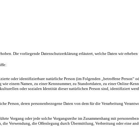
oben. Die vorliegende Datenschutzerklärung erläutert, welche Daten wir erheben u
ffe:
zierte oder identifizierbare natürliche Person (im Folgenden „betroffene Person“ od
ung wie einem Namen, zu einer Kennnummer, zu Standortdaten, zu einer Online-Ke
ulturellen oder sozialen Identität dieser natürlichen Person sind, identifiziert wer
türliche Person, deren personenbezogene Daten von dem für die Verarbeitung Verantwo
sgeführte Vorgang oder jede solche Vorgangsreihe im Zusammenhang mit personenbezo
, die Verwendung, die Offenlegung durch Übermittlung, Verbreitung oder eine ande