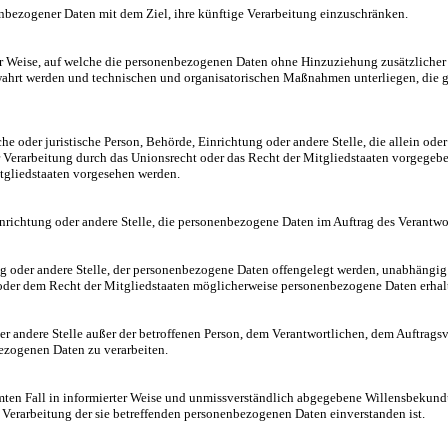
nbezogener Daten mit dem Ziel, ihre künftige Verarbeitung einzuschränken.
r Weise, auf welche die personenbezogenen Daten ohne Hinzuziehung zusätzlicher I
ahrt werden und technischen und organisatorischen Maßnahmen unterliegen, die gew
liche oder juristische Person, Behörde, Einrichtung oder andere Stelle, die allein 
 Verarbeitung durch das Unionsrecht oder das Recht der Mitgliedstaaten vorgegeb
tgliedstaaten vorgesehen werden.
Einrichtung oder andere Stelle, die personenbezogene Daten im Auftrag des Verantwor
ng oder andere Stelle, der personenbezogene Daten offengelegt werden, unabhängig 
er dem Recht der Mitgliedstaaten möglicherweise personenbezogene Daten erhalte
 oder andere Stelle außer der betroffenen Person, dem Verantwortlichen, dem Auftrag
bezogenen Daten zu verarbeiten.
immten Fall in informierter Weise und unmissverständlich abgegebene Willensbekun
er Verarbeitung der sie betreffenden personenbezogenen Daten einverstanden ist.