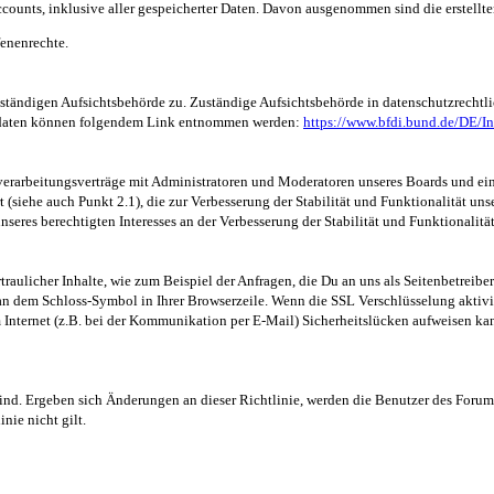
counts, inklusive aller gespeicherter Daten. Davon ausgenommen sind die erstellt
fenenrechte.
zuständigen Aufsichtsbehörde zu. Zuständige Aufsichtsbehörde in datenschutzrechtl
aktdaten können folgendem Link entnommen werden:
https://www.bfdi.bund.de/DE/In
rarbeitungsverträge mit Administratoren und Moderatoren unseres Boards und eine
(siehe auch Punkt 2.1), die zur Verbesserung der Stabilität und Funktionalität unser
nseres berechtigten Interesses an der Verbesserung der Stabilität und Funktionalitä
raulicher Inhalte, wie zum Beispiel der Anfragen, die Du an uns als Seitenbetreib
d an dem Schloss-Symbol in Ihrer Browserzeile. Wenn die SSL Verschlüsselung aktivie
Internet (z.B. bei der Kommunikation per E-Mail) Sicherheitslücken aufweisen kann
sind. Ergeben sich Änderungen an dieser Richtlinie, werden die Benutzer des Forums
nie nicht gilt.