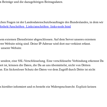
en Beiträge und die dazugehörigen Beitragsdaten.
ichen Fragen ist der Landesdatenschutzbeauftragte des Bundeslandes, in dem wir
fothek/Anschriften_Links/anschriften_links-node.html
m externen Dienstleister abgeschlossen. Auf dem Server unseres externen
er Website nötig sind. Deine IP-Adresse wird dort nur verkürzt erfasst.
t unserer Website.
er sendest, eine SSL-Verschlüsselung. Eine verschlüsselte Verbindung erkennst Du
rt ist, können die Daten, die Du an uns übermittelst, nicht von Dritten
. Ein lückenloser Schutz der Daten vor dem Zugriff durch Dritte ist nicht
 hierüber informiert und es besteht ein Widerspruchsrecht. Explizit keinen