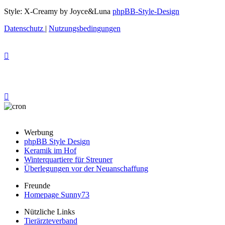
Style: X-Creamy by Joyce&Luna
phpBB-Style-Design
Datenschutz
|
Nutzungsbedingungen
Werbung
phpBB Style Design
Keramik im Hof
Winterquartiere für Streuner
Überlegungen vor der Neuanschaffung
Freunde
Homepage Sunny73
Nützliche Links
Tierärzteverband