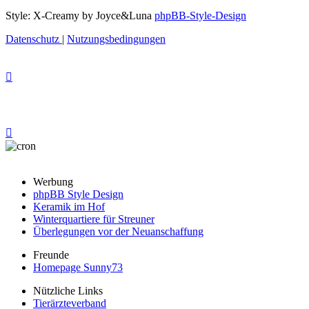
Style: X-Creamy by Joyce&Luna
phpBB-Style-Design
Datenschutz
|
Nutzungsbedingungen
Werbung
phpBB Style Design
Keramik im Hof
Winterquartiere für Streuner
Überlegungen vor der Neuanschaffung
Freunde
Homepage Sunny73
Nützliche Links
Tierärzteverband