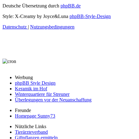
Deutsche Übersetzung durch
phpBB.de
Style: X-Creamy by Joyce&Luna
phpBB-Style-Design
Datenschutz
|
Nutzungsbedingungen
Werbung
phpBB Style Design
Keramik im Hof
Winterquartiere für Streuner
Überlegungen vor der Neuanschaffung
Freunde
Homepage Sunny73
Nützliche Links
Tierärzteverband
Giftpflanzen ermitteln