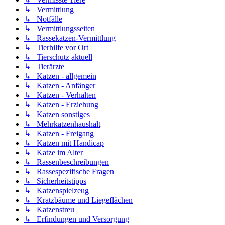
↳ Vermittlung
↳ Notfälle
↳ Vermittlungsseiten
↳ Rassekatzen-Vermittlung
↳ Tierhilfe vor Ort
↳ Tierschutz aktuell
↳ Tierärzte
↳ Katzen - allgemein
↳ Katzen - Anfänger
↳ Katzen - Verhalten
↳ Katzen - Erziehung
↳ Katzen sonstiges
↳ Mehrkatzenhaushalt
↳ Katzen - Freigang
↳ Katzen mit Handicap
↳ Katze im Alter
↳ Rassenbeschreibungen
↳ Rassespezifische Fragen
↳ Sicherheitstipps
↳ Katzenspielzeug
↳ Kratzbäume und Liegeflächen
↳ Katzenstreu
↳ Erfindungen und Versorgung