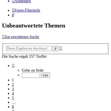
Anmelden
Foren-Übersicht
Suche
Unbeantwortete Themen
Zur erweiterten Suche
Erweiterte
Suche
Suche
Die Suche ergab 157 Treffer
Seite
1
Gehe zu Seite
von
8
1
2
3
4
5
…
8
Nächste