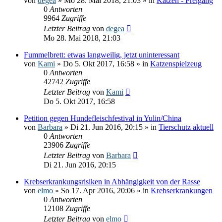
von
degea
» Mo 28. Mai 2018, 21:03 » in
Katzen - Freigang
0
Antworten
9964
Zugriffe
Letzter Beitrag
von
degea
Mo 28. Mai 2018, 21:03
Fummelbrett: etwas langweilig, jetzt uninteressant
von
Kami
» Do 5. Okt 2017, 16:58 » in
Katzenspielzeug
0
Antworten
42742
Zugriffe
Letzter Beitrag
von
Kami
Do 5. Okt 2017, 16:58
Petition gegen Hundefleischfestival in Yulin/China
von
Barbara
» Di 21. Jun 2016, 20:15 » in
Tierschutz aktuell
0
Antworten
23906
Zugriffe
Letzter Beitrag
von
Barbara
Di 21. Jun 2016, 20:15
Krebserkrankungsrisiken in Abhängigkeit von der Rasse
von
elmo
» So 17. Apr 2016, 20:06 » in
Krebserkrankungen
0
Antworten
12108
Zugriffe
Letzter Beitrag
von
elmo