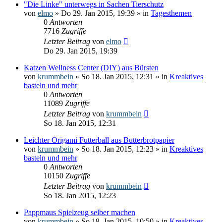
"Die Linke" unterwegs in Sachen Tierschutz
von
elmo
» Do 29. Jan 2015, 19:39 » in
Tagesthemen
0
Antworten
7716
Zugriffe
Letzter Beitrag
von
elmo
Do 29. Jan 2015, 19:39
Katzen Wellness Center (DIY) aus Bürsten
von
krummbein
» So 18. Jan 2015, 12:31 » in
Kreaktives
basteln und mehr
0
Antworten
11089
Zugriffe
Letzter Beitrag
von
krummbein
So 18. Jan 2015, 12:31
Leichter Origami Futterball aus Butterbrotpapier
von
krummbein
» So 18. Jan 2015, 12:23 » in
Kreaktives
basteln und mehr
0
Antworten
10150
Zugriffe
Letzter Beitrag
von
krummbein
So 18. Jan 2015, 12:23
Pappmaus Spielzeug selber machen
von
krummbein
» So 18. Jan 2015, 10:50 » in
Kreaktives