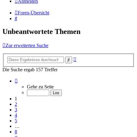
Anmelden
Foren-Übersicht
Suche
Unbeantwortete Themen
Zur erweiterten Suche
Erweiterte
Suche
Suche
Die Suche ergab 157 Treffer
Seite
1
Gehe zu Seite
von
8
1
2
3
4
5
…
8
Nächste