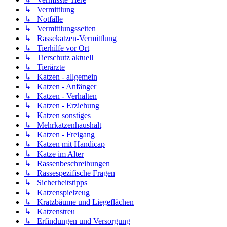
↳ Vermittlung
↳ Notfälle
↳ Vermittlungsseiten
↳ Rassekatzen-Vermittlung
↳ Tierhilfe vor Ort
↳ Tierschutz aktuell
↳ Tierärzte
↳ Katzen - allgemein
↳ Katzen - Anfänger
↳ Katzen - Verhalten
↳ Katzen - Erziehung
↳ Katzen sonstiges
↳ Mehrkatzenhaushalt
↳ Katzen - Freigang
↳ Katzen mit Handicap
↳ Katze im Alter
↳ Rassenbeschreibungen
↳ Rassespezifische Fragen
↳ Sicherheitstipps
↳ Katzenspielzeug
↳ Kratzbäume und Liegeflächen
↳ Katzenstreu
↳ Erfindungen und Versorgung