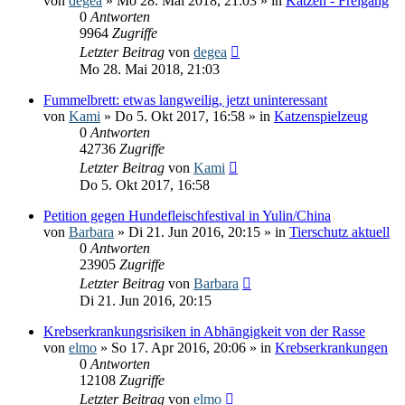
von
degea
» Mo 28. Mai 2018, 21:03 » in
Katzen - Freigang
0
Antworten
9964
Zugriffe
Letzter Beitrag
von
degea
Mo 28. Mai 2018, 21:03
Fummelbrett: etwas langweilig, jetzt uninteressant
von
Kami
» Do 5. Okt 2017, 16:58 » in
Katzenspielzeug
0
Antworten
42736
Zugriffe
Letzter Beitrag
von
Kami
Do 5. Okt 2017, 16:58
Petition gegen Hundefleischfestival in Yulin/China
von
Barbara
» Di 21. Jun 2016, 20:15 » in
Tierschutz aktuell
0
Antworten
23905
Zugriffe
Letzter Beitrag
von
Barbara
Di 21. Jun 2016, 20:15
Krebserkrankungsrisiken in Abhängigkeit von der Rasse
von
elmo
» So 17. Apr 2016, 20:06 » in
Krebserkrankungen
0
Antworten
12108
Zugriffe
Letzter Beitrag
von
elmo