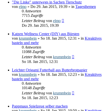
"Die Linke" unterwegs in Sachen Tierschutz
von
elmo
» Do 29. Jan 2015, 19:39 » in
Tagesthemen
0
Antworten
7715
Zugriffe
Letzter Beitrag
von
elmo
Do 29. Jan 2015, 19:39
Katzen Wellness Center (DIY) aus Bürsten
von
krummbein
» So 18. Jan 2015, 12:31 » in
Kreaktives
basteln und mehr
0
Antworten
11088
Zugriffe
Letzter Beitrag
von
krummbein
So 18. Jan 2015, 12:31
Leichter Origami Futterball aus Butterbrotpapier
von
krummbein
» So 18. Jan 2015, 12:23 » in
Kreaktives
basteln und mehr
0
Antworten
10148
Zugriffe
Letzter Beitrag
von
krummbein
So 18. Jan 2015, 12:23
Pappmaus Spielzeug selber machen
von
krummbein
» So 18. Jan 2015, 10:50 » in
Kreaktives