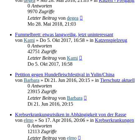
von
degea
» Mo 28. Mai 2018, 21:03 » in
Katzen - Freigang
0
Antworten
9970
Zugriffe
Letzter Beitrag
von
degea
Mo 28. Mai 2018, 21:03
Fummelbrett: etwas langweilig, jetzt uninteressant
von
Kami
» Do 5. Okt 2017, 16:58 » in
Katzenspielzeug
0
Antworten
42751
Zugriffe
Letzter Beitrag
von
Kami
Do 5. Okt 2017, 16:58
Petition gegen Hundefleischfestival in Yulin/China
von
Barbara
» Di 21. Jun 2016, 20:15 » in
Tierschutz aktuell
0
Antworten
23915
Zugriffe
Letzter Beitrag
von
Barbara
Di 21. Jun 2016, 20:15
Krebserkrankungsrisiken in Abhängigkeit von der Rasse
von
elmo
» So 17. Apr 2016, 20:06 » in
Krebserkrankungen
0
Antworten
12113
Zugriffe
Letzter Beitrag
von
elmo