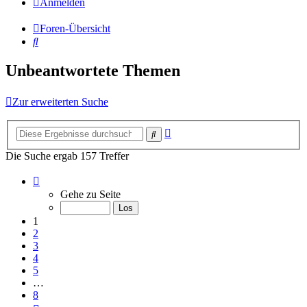
Anmelden
Foren-Übersicht
Suche
Unbeantwortete Themen
Zur erweiterten Suche
Erweiterte
Suche
Suche
Die Suche ergab 157 Treffer
Seite
1
Gehe zu Seite
von
8
1
2
3
4
5
…
8
Nächste