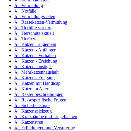
↳ Vermittlung
↳ Notfälle
↳ Vermittlungsseiten
↳ Rassekatzen-Vermittlung
↳ Tierhilfe vor Ort
↳ Tierschutz aktuell
↳ Tierärzte
↳ Katzen - allgemein
↳ Katzen - Anfänger
↳ Katzen - Verhalten
↳ Katzen - Erziehung
↳ Katzen sonstiges
↳ Mehrkatzenhaushalt
↳ Katzen - Freigang
↳ Katzen mit Handicap
↳ Katze im Alter
↳ Rassenbeschreibungen
↳ Rassespezifische Fragen
↳ Sicherheitstipps
↳ Katzenspielzeug
↳ Kratzbäume und Liegeflächen
↳ Katzenstreu
↳ Erfindungen und Versorgung