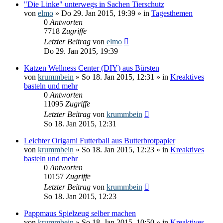
"Die Linke" unterwegs in Sachen Tierschutz
von
elmo
» Do 29. Jan 2015, 19:39 » in
Tagesthemen
0
Antworten
7718
Zugriffe
Letzter Beitrag
von
elmo
Do 29. Jan 2015, 19:39
Katzen Wellness Center (DIY) aus Bürsten
von
krummbein
» So 18. Jan 2015, 12:31 » in
Kreaktives
basteln und mehr
0
Antworten
11095
Zugriffe
Letzter Beitrag
von
krummbein
So 18. Jan 2015, 12:31
Leichter Origami Futterball aus Butterbrotpapier
von
krummbein
» So 18. Jan 2015, 12:23 » in
Kreaktives
basteln und mehr
0
Antworten
10157
Zugriffe
Letzter Beitrag
von
krummbein
So 18. Jan 2015, 12:23
Pappmaus Spielzeug selber machen
von
krummbein
» So 18. Jan 2015, 10:50 » in
Kreaktives