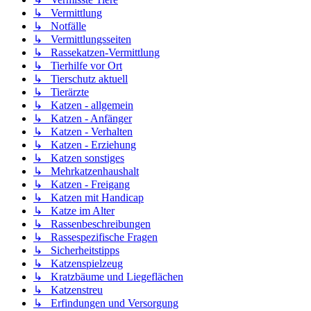
↳ Vermittlung
↳ Notfälle
↳ Vermittlungsseiten
↳ Rassekatzen-Vermittlung
↳ Tierhilfe vor Ort
↳ Tierschutz aktuell
↳ Tierärzte
↳ Katzen - allgemein
↳ Katzen - Anfänger
↳ Katzen - Verhalten
↳ Katzen - Erziehung
↳ Katzen sonstiges
↳ Mehrkatzenhaushalt
↳ Katzen - Freigang
↳ Katzen mit Handicap
↳ Katze im Alter
↳ Rassenbeschreibungen
↳ Rassespezifische Fragen
↳ Sicherheitstipps
↳ Katzenspielzeug
↳ Kratzbäume und Liegeflächen
↳ Katzenstreu
↳ Erfindungen und Versorgung