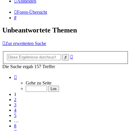
Anmelden
Foren-Übersicht
Suche
Unbeantwortete Themen
Zur erweiterten Suche
Erweiterte
Suche
Suche
Die Suche ergab 157 Treffer
Seite
1
Gehe zu Seite
von
8
1
2
3
4
5
…
8
Nächste