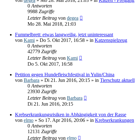
von
degea
» Mo 28. Mai 2018, 21:03 » in
Katzen - Freigang
0
Antworten
9988
Zugriffe
Letzter Beitrag
von
degea
Mo 28. Mai 2018, 21:03
Fummelbrett: etwas langweilig, jetzt uninteressant
von
Kami
» Do 5. Okt 2017, 16:58 » in
Katzenspielzeug
0
Antworten
42779
Zugriffe
Letzter Beitrag
von
Kami
Do 5. Okt 2017, 16:58
Petition gegen Hundefleischfestival in Yulin/China
von
Barbara
» Di 21. Jun 2016, 20:15 » in
Tierschutz aktuell
0
Antworten
23930
Zugriffe
Letzter Beitrag
von
Barbara
Di 21. Jun 2016, 20:15
Krebserkrankungsrisiken in Abhängigkeit von der Rasse
von
elmo
» So 17. Apr 2016, 20:06 » in
Krebserkrankungen
0
Antworten
12131
Zugriffe
Letzter Beitrag
von
elmo