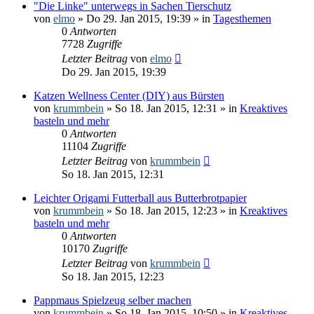
"Die Linke" unterwegs in Sachen Tierschutz
von
elmo
» Do 29. Jan 2015, 19:39 » in
Tagesthemen
0
Antworten
7728
Zugriffe
Letzter Beitrag
von
elmo
Do 29. Jan 2015, 19:39
Katzen Wellness Center (DIY) aus Bürsten
von
krummbein
» So 18. Jan 2015, 12:31 » in
Kreaktives
basteln und mehr
0
Antworten
11104
Zugriffe
Letzter Beitrag
von
krummbein
So 18. Jan 2015, 12:31
Leichter Origami Futterball aus Butterbrotpapier
von
krummbein
» So 18. Jan 2015, 12:23 » in
Kreaktives
basteln und mehr
0
Antworten
10170
Zugriffe
Letzter Beitrag
von
krummbein
So 18. Jan 2015, 12:23
Pappmaus Spielzeug selber machen
von
krummbein
» So 18. Jan 2015, 10:50 » in
Kreaktives