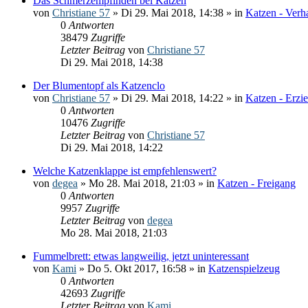
Das Schmerzempfinden bei Katzen
von
Christiane 57
» Di 29. Mai 2018, 14:38 » in
Katzen - Verh
0
Antworten
38479
Zugriffe
Letzter Beitrag
von
Christiane 57
Di 29. Mai 2018, 14:38
Der Blumentopf als Katzenclo
von
Christiane 57
» Di 29. Mai 2018, 14:22 » in
Katzen - Erzi
0
Antworten
10476
Zugriffe
Letzter Beitrag
von
Christiane 57
Di 29. Mai 2018, 14:22
Welche Katzenklappe ist empfehlenswert?
von
degea
» Mo 28. Mai 2018, 21:03 » in
Katzen - Freigang
0
Antworten
9957
Zugriffe
Letzter Beitrag
von
degea
Mo 28. Mai 2018, 21:03
Fummelbrett: etwas langweilig, jetzt uninteressant
von
Kami
» Do 5. Okt 2017, 16:58 » in
Katzenspielzeug
0
Antworten
42693
Zugriffe
Letzter Beitrag
von
Kami