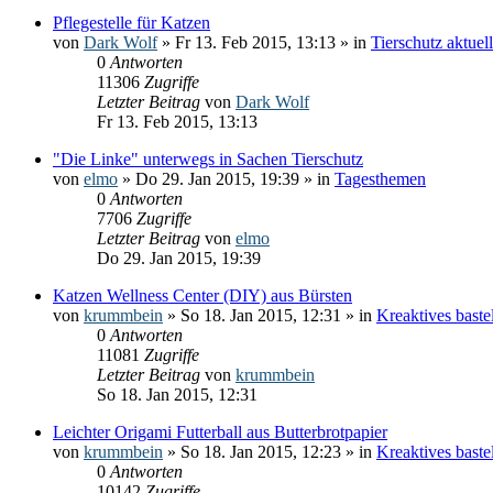
Pflegestelle für Katzen
von
Dark Wolf
» Fr 13. Feb 2015, 13:13 » in
Tierschutz aktuell
0
Antworten
11306
Zugriffe
Letzter Beitrag
von
Dark Wolf
Fr 13. Feb 2015, 13:13
"Die Linke" unterwegs in Sachen Tierschutz
von
elmo
» Do 29. Jan 2015, 19:39 » in
Tagesthemen
0
Antworten
7706
Zugriffe
Letzter Beitrag
von
elmo
Do 29. Jan 2015, 19:39
Katzen Wellness Center (DIY) aus Bürsten
von
krummbein
» So 18. Jan 2015, 12:31 » in
Kreaktives bast
0
Antworten
11081
Zugriffe
Letzter Beitrag
von
krummbein
So 18. Jan 2015, 12:31
Leichter Origami Futterball aus Butterbrotpapier
von
krummbein
» So 18. Jan 2015, 12:23 » in
Kreaktives bast
0
Antworten
10142
Zugriffe