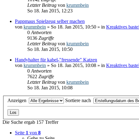
Letzter Beitrag
von
krummbein
So 18. Jan 2015, 12:23
Pappmaus Spielzeug selber machen
von
krummbein
» So 18. Jan 2015, 10:50 » in
Kreaktives bast
0
Antworten
9136
Zugriffe
Letzter Beitrag
von
krummbein
So 18. Jan 2015, 10:50
Handyhalter für kabel-"fressende" Katzen
von
krummbein
» So 18. Jan 2015, 10:08 » in
Kreaktives bast
0
Antworten
7622
Zugriffe
Letzter Beitrag
von
krummbein
So 18. Jan 2015, 10:08
Anzeigen
Sortiere nach
Die Suche ergab 157 Treffer
Seite
1
von
8
Gehe zu Seite