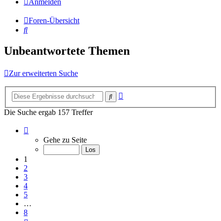
Anmelden
Foren-Übersicht
Suche
Unbeantwortete Themen
Zur erweiterten Suche
Erweiterte
Suche
Suche
Die Suche ergab 157 Treffer
Seite
1
Gehe zu Seite
von
8
1
2
3
4
5
…
8
Nächste