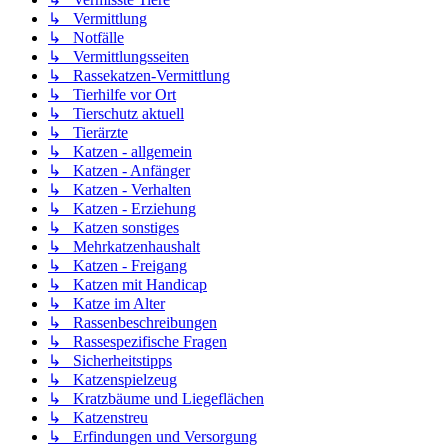
↳ Vermittlung
↳ Notfälle
↳ Vermittlungsseiten
↳ Rassekatzen-Vermittlung
↳ Tierhilfe vor Ort
↳ Tierschutz aktuell
↳ Tierärzte
↳ Katzen - allgemein
↳ Katzen - Anfänger
↳ Katzen - Verhalten
↳ Katzen - Erziehung
↳ Katzen sonstiges
↳ Mehrkatzenhaushalt
↳ Katzen - Freigang
↳ Katzen mit Handicap
↳ Katze im Alter
↳ Rassenbeschreibungen
↳ Rassespezifische Fragen
↳ Sicherheitstipps
↳ Katzenspielzeug
↳ Kratzbäume und Liegeflächen
↳ Katzenstreu
↳ Erfindungen und Versorgung