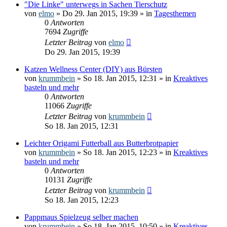
"Die Linke" unterwegs in Sachen Tierschutz
von
elmo
» Do 29. Jan 2015, 19:39 » in
Tagesthemen
0
Antworten
7694
Zugriffe
Letzter Beitrag
von
elmo
Do 29. Jan 2015, 19:39
Katzen Wellness Center (DIY) aus Bürsten
von
krummbein
» So 18. Jan 2015, 12:31 » in
Kreaktives
basteln und mehr
0
Antworten
11066
Zugriffe
Letzter Beitrag
von
krummbein
So 18. Jan 2015, 12:31
Leichter Origami Futterball aus Butterbrotpapier
von
krummbein
» So 18. Jan 2015, 12:23 » in
Kreaktives
basteln und mehr
0
Antworten
10131
Zugriffe
Letzter Beitrag
von
krummbein
So 18. Jan 2015, 12:23
Pappmaus Spielzeug selber machen
von
krummbein
» So 18. Jan 2015, 10:50 » in
Kreaktives