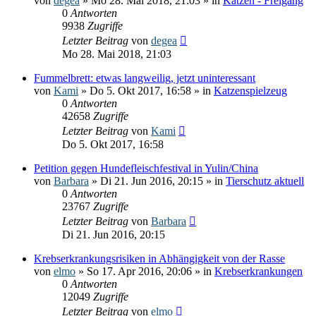
von
degea
» Mo 28. Mai 2018, 21:03 » in
Katzen - Freigang
0
Antworten
9938
Zugriffe
Letzter Beitrag
von
degea
Mo 28. Mai 2018, 21:03
Fummelbrett: etwas langweilig, jetzt uninteressant
von
Kami
» Do 5. Okt 2017, 16:58 » in
Katzenspielzeug
0
Antworten
42658
Zugriffe
Letzter Beitrag
von
Kami
Do 5. Okt 2017, 16:58
Petition gegen Hundefleischfestival in Yulin/China
von
Barbara
» Di 21. Jun 2016, 20:15 » in
Tierschutz aktuell
0
Antworten
23767
Zugriffe
Letzter Beitrag
von
Barbara
Di 21. Jun 2016, 20:15
Krebserkrankungsrisiken in Abhängigkeit von der Rasse
von
elmo
» So 17. Apr 2016, 20:06 » in
Krebserkrankungen
0
Antworten
12049
Zugriffe
Letzter Beitrag
von
elmo