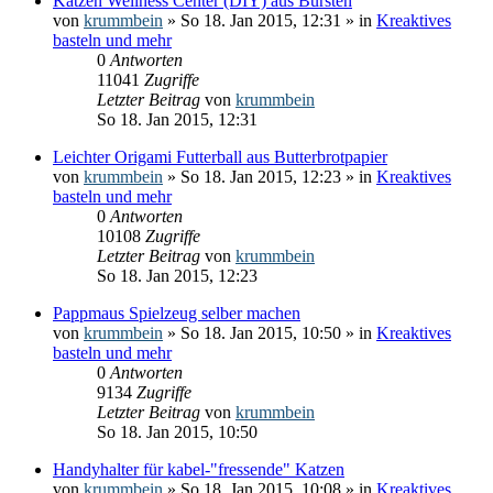
Katzen Wellness Center (DIY) aus Bürsten
von
krummbein
» So 18. Jan 2015, 12:31 » in
Kreaktives
basteln und mehr
0
Antworten
11041
Zugriffe
Letzter Beitrag
von
krummbein
So 18. Jan 2015, 12:31
Leichter Origami Futterball aus Butterbrotpapier
von
krummbein
» So 18. Jan 2015, 12:23 » in
Kreaktives
basteln und mehr
0
Antworten
10108
Zugriffe
Letzter Beitrag
von
krummbein
So 18. Jan 2015, 12:23
Pappmaus Spielzeug selber machen
von
krummbein
» So 18. Jan 2015, 10:50 » in
Kreaktives
basteln und mehr
0
Antworten
9134
Zugriffe
Letzter Beitrag
von
krummbein
So 18. Jan 2015, 10:50
Handyhalter für kabel-"fressende" Katzen
von
krummbein
» So 18. Jan 2015, 10:08 » in
Kreaktives