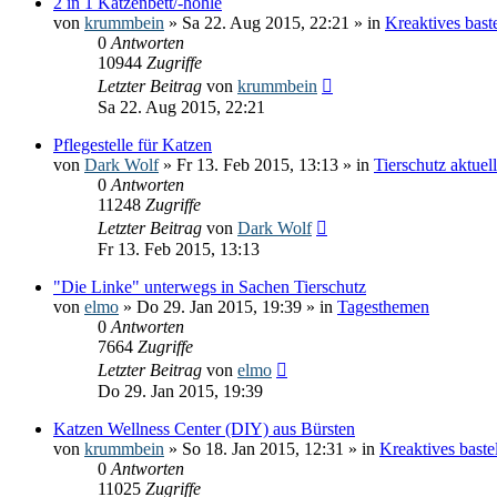
2 in 1 Katzenbett/-höhle
von
krummbein
» Sa 22. Aug 2015, 22:21 » in
Kreaktives bast
0
Antworten
10944
Zugriffe
Letzter Beitrag
von
krummbein
Sa 22. Aug 2015, 22:21
Pflegestelle für Katzen
von
Dark Wolf
» Fr 13. Feb 2015, 13:13 » in
Tierschutz aktuell
0
Antworten
11248
Zugriffe
Letzter Beitrag
von
Dark Wolf
Fr 13. Feb 2015, 13:13
"Die Linke" unterwegs in Sachen Tierschutz
von
elmo
» Do 29. Jan 2015, 19:39 » in
Tagesthemen
0
Antworten
7664
Zugriffe
Letzter Beitrag
von
elmo
Do 29. Jan 2015, 19:39
Katzen Wellness Center (DIY) aus Bürsten
von
krummbein
» So 18. Jan 2015, 12:31 » in
Kreaktives bast
0
Antworten
11025
Zugriffe