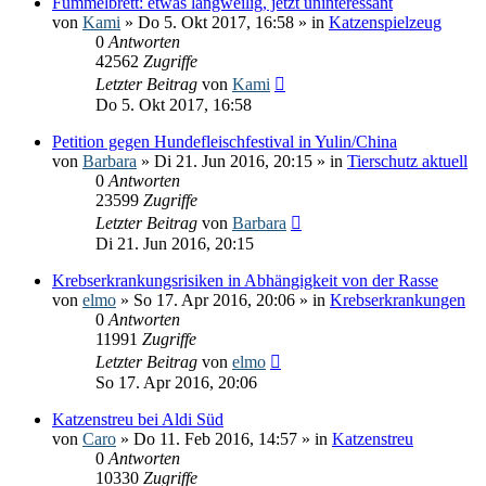
Fummelbrett: etwas langweilig, jetzt uninteressant
von
Kami
» Do 5. Okt 2017, 16:58 » in
Katzenspielzeug
0
Antworten
42562
Zugriffe
Letzter Beitrag
von
Kami
Do 5. Okt 2017, 16:58
Petition gegen Hundefleischfestival in Yulin/China
von
Barbara
» Di 21. Jun 2016, 20:15 » in
Tierschutz aktuell
0
Antworten
23599
Zugriffe
Letzter Beitrag
von
Barbara
Di 21. Jun 2016, 20:15
Krebserkrankungsrisiken in Abhängigkeit von der Rasse
von
elmo
» So 17. Apr 2016, 20:06 » in
Krebserkrankungen
0
Antworten
11991
Zugriffe
Letzter Beitrag
von
elmo
So 17. Apr 2016, 20:06
Katzenstreu bei Aldi Süd
von
Caro
» Do 11. Feb 2016, 14:57 » in
Katzenstreu
0
Antworten
10330
Zugriffe