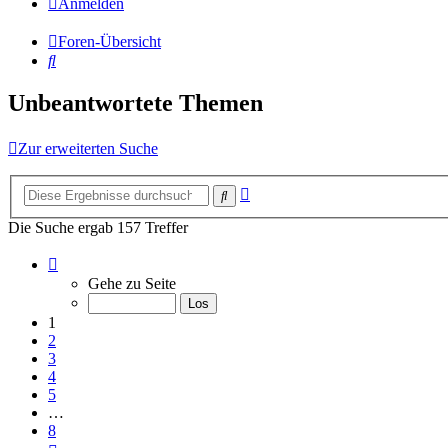
Anmelden
Foren-Übersicht
Suche
Unbeantwortete Themen
Zur erweiterten Suche
Erweiterte
Suche
Suche
Die Suche ergab 157 Treffer
Seite
1
Gehe zu Seite
von
8
1
2
3
4
5
…
8
Nächste