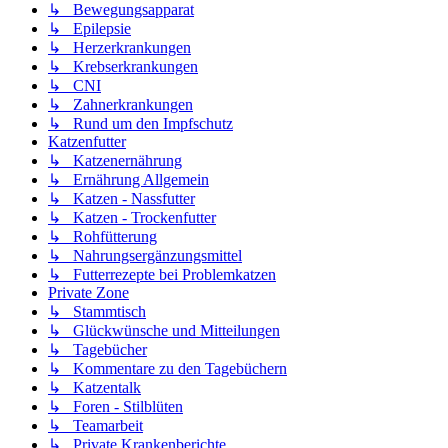
↳ Bewegungsapparat
↳ Epilepsie
↳ Herzerkrankungen
↳ Krebserkrankungen
↳ CNI
↳ Zahnerkrankungen
↳ Rund um den Impfschutz
Katzenfutter
↳ Katzenernährung
↳ Ernährung Allgemein
↳ Katzen - Nassfutter
↳ Katzen - Trockenfutter
↳ Rohfütterung
↳ Nahrungsergänzungsmittel
↳ Futterrezepte bei Problemkatzen
Private Zone
↳ Stammtisch
↳ Glückwünsche und Mitteilungen
↳ Tagebücher
↳ Kommentare zu den Tagebüchern
↳ Katzentalk
↳ Foren - Stilblüten
↳ Teamarbeit
↳ Private Krankenberichte