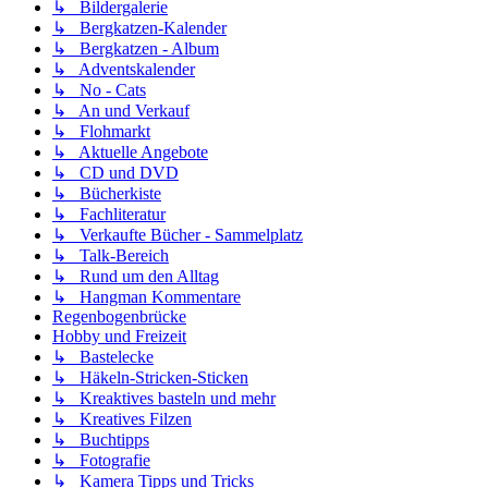
↳ Bildergalerie
↳ Bergkatzen-Kalender
↳ Bergkatzen - Album
↳ Adventskalender
↳ No - Cats
↳ An und Verkauf
↳ Flohmarkt
↳ Aktuelle Angebote
↳ CD und DVD
↳ Bücherkiste
↳ Fachliteratur
↳ Verkaufte Bücher - Sammelplatz
↳ Talk-Bereich
↳ Rund um den Alltag
↳ Hangman Kommentare
Regenbogenbrücke
Hobby und Freizeit
↳ Bastelecke
↳ Häkeln-Stricken-Sticken
↳ Kreaktives basteln und mehr
↳ Kreatives Filzen
↳ Buchtipps
↳ Fotografie
↳ Kamera Tipps und Tricks