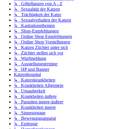
↳ Giftpflanzen von A - Z
↳ Sexualität der Katzen
↳ Trächtigkeit der Katze
↳ Sexualverhalten der Katzen
↳ Kastrationsthemen
↳ Shop-Empfehlungen
↳ Online Shop Empfehlungen
↳ Online Shop Vorstellungen
↳ Katzen Züchter unter sich
↳ Züchter stellen sich vor
↳ Wurfmeldung
↳ Ausstellungstermine
↳ HP und Banner
Katzenhospital
↳ Katzenkrankheiten
↳ Krankheiten Allgemein
↳ Unsauberkeit
↳ Krankheiten äußere
↳ Parasiten innere-äußere
↳ Krankheiten innere
↳ Sinnesorgane
↳ Bewegungsapparat
↳ Epilepsie