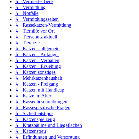
↳ Vermisste Tiere
↳ Vermittlung
↳ Notfälle
↳ Vermittlungsseiten
↳ Rassekatzen-Vermittlung
↳ Tierhilfe vor Ort
↳ Tierschutz aktuell
↳ Tierärzte
↳ Katzen - allgemein
↳ Katzen - Anfänger
↳ Katzen - Verhalten
↳ Katzen - Erziehung
↳ Katzen sonstiges
↳ Mehrkatzenhaushalt
↳ Katzen - Freigang
↳ Katzen mit Handicap
↳ Katze im Alter
↳ Rassenbeschreibungen
↳ Rassespezifische Fragen
↳ Sicherheitstipps
↳ Katzenspielzeug
↳ Kratzbäume und Liegeflächen
↳ Katzenstreu
↳ Erfindungen und Versorgung