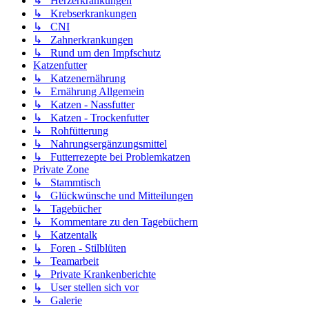
↳ Herzerkrankungen
↳ Krebserkrankungen
↳ CNI
↳ Zahnerkrankungen
↳ Rund um den Impfschutz
Katzenfutter
↳ Katzenernährung
↳ Ernährung Allgemein
↳ Katzen - Nassfutter
↳ Katzen - Trockenfutter
↳ Rohfütterung
↳ Nahrungsergänzungsmittel
↳ Futterrezepte bei Problemkatzen
Private Zone
↳ Stammtisch
↳ Glückwünsche und Mitteilungen
↳ Tagebücher
↳ Kommentare zu den Tagebüchern
↳ Katzentalk
↳ Foren - Stilblüten
↳ Teamarbeit
↳ Private Krankenberichte
↳ User stellen sich vor
↳ Galerie