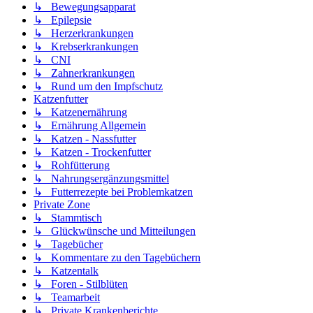
↳ Bewegungsapparat
↳ Epilepsie
↳ Herzerkrankungen
↳ Krebserkrankungen
↳ CNI
↳ Zahnerkrankungen
↳ Rund um den Impfschutz
Katzenfutter
↳ Katzenernährung
↳ Ernährung Allgemein
↳ Katzen - Nassfutter
↳ Katzen - Trockenfutter
↳ Rohfütterung
↳ Nahrungsergänzungsmittel
↳ Futterrezepte bei Problemkatzen
Private Zone
↳ Stammtisch
↳ Glückwünsche und Mitteilungen
↳ Tagebücher
↳ Kommentare zu den Tagebüchern
↳ Katzentalk
↳ Foren - Stilblüten
↳ Teamarbeit
↳ Private Krankenberichte