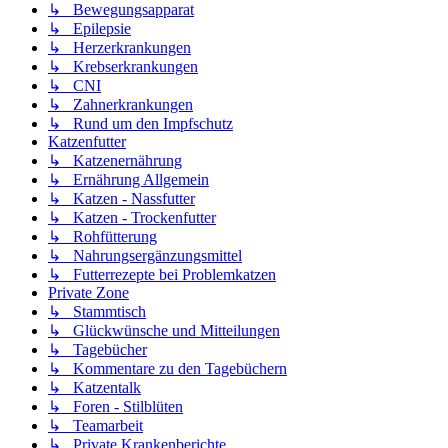
↳ Bewegungsapparat
↳ Epilepsie
↳ Herzerkrankungen
↳ Krebserkrankungen
↳ CNI
↳ Zahnerkrankungen
↳ Rund um den Impfschutz
Katzenfutter
↳ Katzenernährung
↳ Ernährung Allgemein
↳ Katzen - Nassfutter
↳ Katzen - Trockenfutter
↳ Rohfütterung
↳ Nahrungsergänzungsmittel
↳ Futterrezepte bei Problemkatzen
Private Zone
↳ Stammtisch
↳ Glückwünsche und Mitteilungen
↳ Tagebücher
↳ Kommentare zu den Tagebüchern
↳ Katzentalk
↳ Foren - Stilblüten
↳ Teamarbeit
↳ Private Krankenberichte