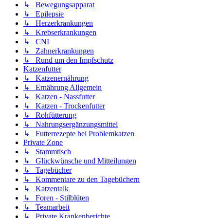
↳ Bewegungsapparat
↳ Epilepsie
↳ Herzerkrankungen
↳ Krebserkrankungen
↳ CNI
↳ Zahnerkrankungen
↳ Rund um den Impfschutz
Katzenfutter
↳ Katzenernährung
↳ Ernährung Allgemein
↳ Katzen - Nassfutter
↳ Katzen - Trockenfutter
↳ Rohfütterung
↳ Nahrungsergänzungsmittel
↳ Futterrezepte bei Problemkatzen
Private Zone
↳ Stammtisch
↳ Glückwünsche und Mitteilungen
↳ Tagebücher
↳ Kommentare zu den Tagebüchern
↳ Katzentalk
↳ Foren - Stilblüten
↳ Teamarbeit
↳ Private Krankenberichte