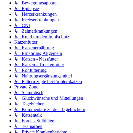
↳ Bewegungsapparat
↳ Epilepsie
↳ Herzerkrankungen
↳ Krebserkrankungen
↳ CNI
↳ Zahnerkrankungen
↳ Rund um den Impfschutz
Katzenfutter
↳ Katzenernährung
↳ Ernährung Allgemein
↳ Katzen - Nassfutter
↳ Katzen - Trockenfutter
↳ Rohfütterung
↳ Nahrungsergänzungsmittel
↳ Futterrezepte bei Problemkatzen
Private Zone
↳ Stammtisch
↳ Glückwünsche und Mitteilungen
↳ Tagebücher
↳ Kommentare zu den Tagebüchern
↳ Katzentalk
↳ Foren - Stilblüten
↳ Teamarbeit
↳ Private Krankenberichte