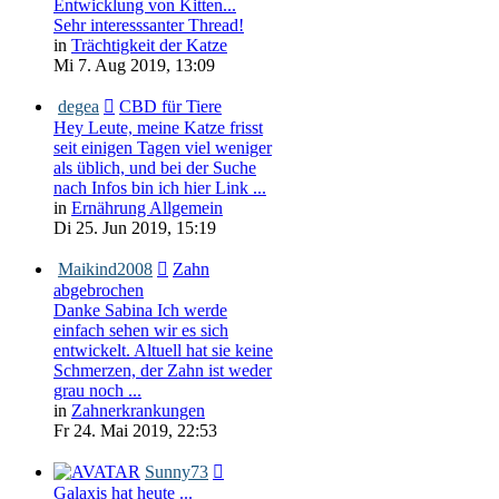
Entwicklung von Kitten...
Sehr interesssanter Thread!
in
Trächtigkeit der Katze
Mi 7. Aug 2019, 13:09
degea
CBD für Tiere
Hey Leute, meine Katze frisst
seit einigen Tagen viel weniger
als üblich, und bei der Suche
nach Infos bin ich hier Link ...
in
Ernährung Allgemein
Di 25. Jun 2019, 15:19
Maikind2008
Zahn
abgebrochen
Danke Sabina Ich werde
einfach sehen wir es sich
entwickelt. Altuell hat sie keine
Schmerzen, der Zahn ist weder
grau noch ...
in
Zahnerkrankungen
Fr 24. Mai 2019, 22:53
Sunny73
Galaxis hat heute ...