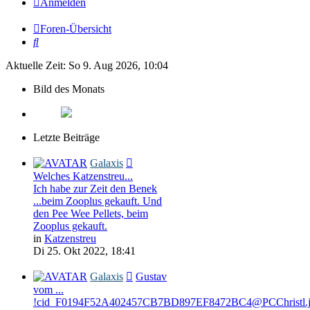
Anmelden
Foren-Übersicht
Suche
Aktuelle Zeit: So 9. Aug 2026, 10:04
Bild des Monats
Letzte Beiträge
Galaxis
Welches Katzenstreu...
Ich habe zur Zeit den Benek
...beim Zooplus gekauft. Und
den Pee Wee Pellets, beim
Zooplus gekauft.
in
Katzenstreu
Di 25. Okt 2022, 18:41
Galaxis
Gustav
vom ...
!cid_F0194F52A402457CB7BD897EF8472BC4@PCChristl.