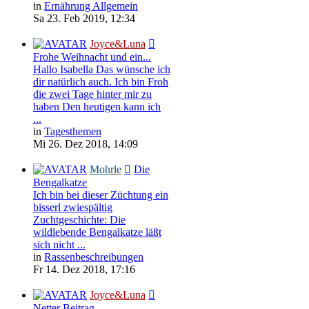
in
Ernährung Allgemein
Sa 23. Feb 2019, 12:34
Joyce&Luna
Frohe Weihnacht und ein...
Hallo Isabella Das wünsche ich
dir natürlich auch. Ich bin Froh
die zwei Tage hinter mir zu
haben Den heutigen kann ich
...
in
Tagesthemen
Mi 26. Dez 2018, 14:09
Mohrle
Die
Bengalkatze
Ich bin bei dieser Züchtung ein
bisserl zwiespältig
Zuchtgeschichte: Die
wildlebende Bengalkatze läßt
sich nicht ...
in
Rassenbeschreibungen
Fr 14. Dez 2018, 17:16
Joyce&Luna
Netter Beitrag