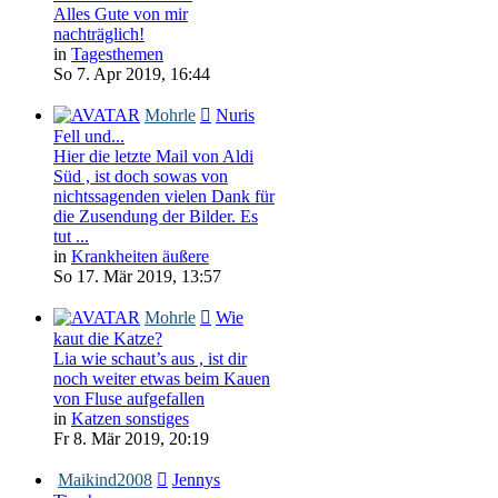
Alles Gute von mir
nachträglich!
in
Tagesthemen
So 7. Apr 2019, 16:44
Mohrle
Nuris
Fell und...
Hier die letzte Mail von Aldi
Süd , ist doch sowas von
nichtssagenden vielen Dank für
die Zusendung der Bilder. Es
tut ...
in
Krankheiten äußere
So 17. Mär 2019, 13:57
Mohrle
Wie
kaut die Katze?
Lia wie schaut’s aus , ist dir
noch weiter etwas beim Kauen
von Fluse aufgefallen
in
Katzen sonstiges
Fr 8. Mär 2019, 20:19
Maikind2008
Jennys