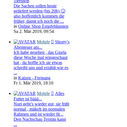
Tiershop
Die Sachen sollen heute
geliefert werden (bis 20h) 🙄
also hoffentlich kommen die
früher, damit ich noch die ...
in
Online Shop Empfehlungen
Sa 2. Mär 2019, 09:54
Mohrle
Shorty's
Abenteuer am...
Ich habe gesehen , das Gisela
diese Woche mal reingeschaut
hat , da hoffte ich sie etwas
schreibt uns und erzählt wie es
...
in
Katzen - Freigang
Fr 1. Mär 2019, 18:10
Mohrle
Alles
Futter ist bäää...
Nuri geht’s wieder gut, sie frißt
normal , mäkelt im normalen
Rahmen und ist wieder fit ..
Den Nachschau Termin kann
...