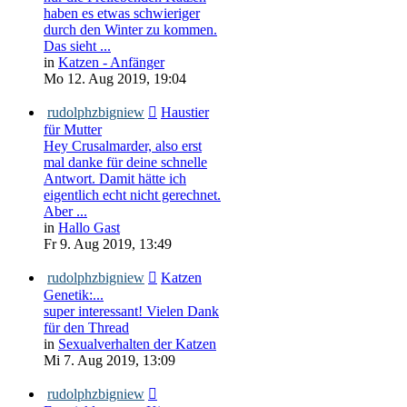
haben es etwas schwieriger
durch den Winter zu kommen.
Das sieht ...
in
Katzen - Anfänger
Mo 12. Aug 2019, 19:04
rudolphzbigniew
Haustier
für Mutter
Hey Crusalmarder, also erst
mal danke für deine schnelle
Antwort. Damit hätte ich
eigentlich echt nicht gerechnet.
Aber ...
in
Hallo Gast
Fr 9. Aug 2019, 13:49
rudolphzbigniew
Katzen
Genetik:...
super interessant! Vielen Dank
für den Thread
in
Sexualverhalten der Katzen
Mi 7. Aug 2019, 13:09
rudolphzbigniew