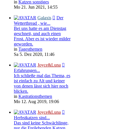
in
Katzen sonstiges
Mo 21. Jun 2021, 14:55
Galaxis
Der
Wetterthread , wie...
Bei uns hatte es am Dienstag
geschneit, und auch einen
Frost. Aber es ist wieder milder
geworden.
in
Tagesthemen
Sa 5. Dez 2020, 11:46
Joyce&Luna
Erfahrungen...
Ich schließe mal das Thema, es
ist einfach zu Alt und keiner
von denen lässt sich hier noch
blicken.
in
Kastrationsthemen
Mo 12. Aug 2019, 19:06
Joyce&Luna
Herbstkatzen sind...
Das sind keine Schwächlinge,
nur die Freilebenden Katzen