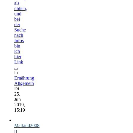
als
üblich,
und
bei
der
Suche
nach
Infos
bin
ich
hier
Link
...
in
Ernährung
Allgemein
Di
25.
Jun
2019,
15:19
Maikind2008