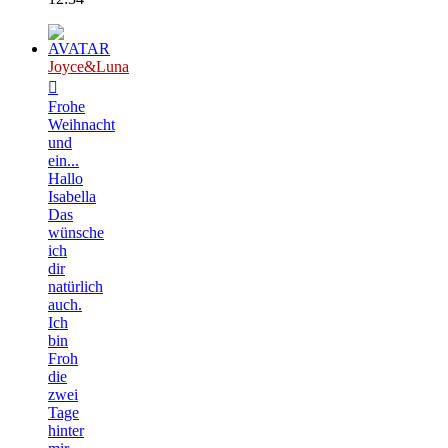
Joyce&Luna
Frohe
Weihnacht
und
ein...
Hallo
Isabella
Das
wünsche
ich
dir
natürlich
auch.
Ich
bin
Froh
die
zwei
Tage
hinter