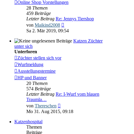
Online Shop Vorstellungen
28
Themen
459
Beiträge
Letzter Beitrag
Re: Jennys Tiershop
Neuester
von
Maikind2008
Beitrag
Sa 2. Mär 2019, 09:54
Katzen Züchter
unter sich
Unterforen
Züchter stellen sich vor
Wurfmeldung
Ausstellungstermine
HP und Banner
20
Themen
574
Beiträge
Letzter Beitrag
Re: I-Wurf vom blauen
Traumla…
Neuester
von
Thereschen
Beitrag
Mo 31. Aug 2015, 09:18
Katzenhospital
Themen
Beiträge