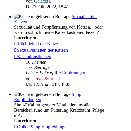
von
Galaxis
Beitrag
Di 25. Okt 2022, 18:41
Sexualität der
Katzen
Sexualität und Fortpflanzung von Katzen... oder
warum soll ich meine Katze kastrieren lassen?
Unterforen
Trächtigkeit der Katze
Sexualverhalten der Katzen
Kastrationsthemen
10
Themen
173
Beiträge
Letzter Beitrag
Re: Erfahrungen...
Neuester
von
Joyce&Luna
Beitrag
Mo 12. Aug 2019, 19:06
Shop-
Empfehlungen
Shop-Erfahrungen der Mitglieder aus allen
Bereichen rund um Fütterung,Kratzbaum ,Pflege
u.A.
Unterforen
Online Shop Empfehlungen