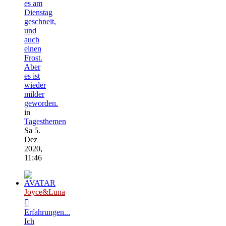
es am
Dienstag
geschneit,
und
auch
einen
Frost.
Aber
es ist
wieder
milder
geworden.
in
Tagesthemen
Sa 5.
Dez
2020,
11:46
Joyce&Luna
Erfahrungen...
Ich