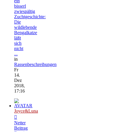
ein
bisserl
zwiespältig
Zuchtgeschichte:
Die
wildlebende
Bengalkatze
läßt
sich
nicht
...
in
Rassenbeschreibungen
Fr
14.
Dez
2018,
17:16
Joyce&Luna
Netter
Beitrag