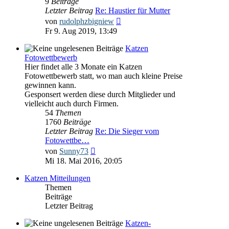
9
Beiträge
Letzter Beitrag
Re: Haustier für Mutter
Neuester
von
rudolphzbigniew
Beitrag
Fr 9. Aug 2019, 13:49
Katzen
Fotowettbewerb
Hier findet alle 3 Monate ein Katzen
Fotowettbewerb statt, wo man auch kleine Preise
gewinnen kann.
Gesponsert werden diese durch Mitglieder und
vielleicht auch durch Firmen.
54
Themen
1760
Beiträge
Letzter Beitrag
Re: Die Sieger vom
Fotowettbe…
Neuester
von
Sunny73
Beitrag
Mi 18. Mai 2016, 20:05
Katzen Mitteilungen
Themen
Beiträge
Letzter Beitrag
Katzen-