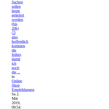
Sachen
sollen
heute
geliefert
werden
(bis
20h)
🙄
also
hoffentlich
kommen
die
früher,
damit
ich
noch
die ...
in
Online
Shop
Empfehlungen
Sa 2.
Mär
2019,
09:54