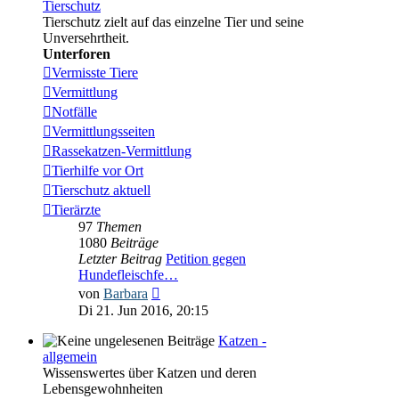
Tierschutz
Tierschutz zielt auf das einzelne Tier und seine
Unversehrtheit.
Unterforen
Vermisste Tiere
Vermittlung
Notfälle
Vermittlungsseiten
Rassekatzen-Vermittlung
Tierhilfe vor Ort
Tierschutz aktuell
Tierärzte
97
Themen
1080
Beiträge
Letzter Beitrag
Petition gegen
Hundefleischfe…
Neuester
von
Barbara
Beitrag
Di 21. Jun 2016, 20:15
Katzen -
allgemein
Wissenswertes über Katzen und deren
Lebensgewohnheiten