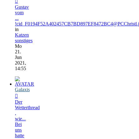
Gustav
vom
...
!cid_F0194F52A402457CB7BD897EF8472BC4@PCChristl.
in
Katzen
sonstiges
Mo
21.
Jun
2021,
14:55
Galaxis
Der
Wetterthread
,
wie...
Bei
uns
hatte