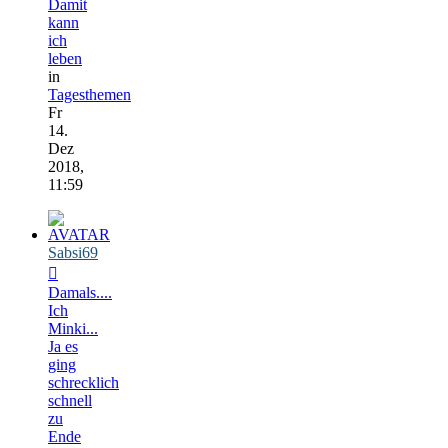
Damit
kann
ich
leben
in
Tagesthemen
Fr
14.
Dez
2018,
11:59
Sabsi69
Damals....
Ich
Minki...
Ja es
ging
schrecklich
schnell
zu
Ende