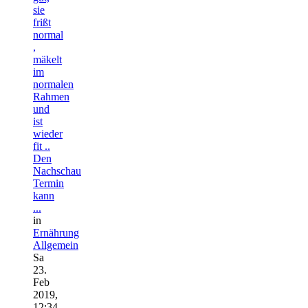
sie
frißt
normal
,
mäkelt
im
normalen
Rahmen
und
ist
wieder
fit ..
Den
Nachschau
Termin
kann
...
in
Ernährung
Allgemein
Sa
23.
Feb
2019,
12:34