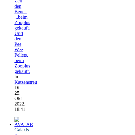
Zeit
den
Benek
...beim
Zooplus
gekauft.
Und
den
Pee
Wee
Pellets,
beim
Zooplus
gekauft.
in
Katzenstreu
Di
25.
Okt
2022,
18:41
Galaxis