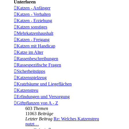
Unterforen
Katzen - Anfänger
Katzen - Verhalten
Katzen - Erziehung
Katzen sonstiges
Mehrkatzenhaushalt
Katzen - Freigang
Katzen mit Handicap
Katze im Alter
Rassenbeschreibungen
Rassespezifische Fragen
Sicherheitstipps
Katzenspielzeug
Kratzbäume und Liegeflächen
Katzenstreu
Erfindungen und Versorgung
Giftpflanzen von A - Z
603
Themen
11063
Beiträge
Letzter Beitrag
Re: Welches Katzenstreu
nutzt…
Neuester