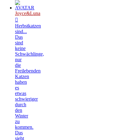
Joyce&Luna
Herbstkatzen
sind...
Das
sind
keine
Schwächlinge,
nur
die
Freilebenden
Katzen
haben
es
etwas
schwieriger
durch
den
Winter
zu
kommen.
Das
sieht