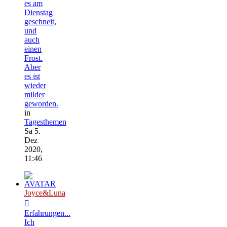
es am
Dienstag
geschneit,
und
auch
einen
Frost.
Aber
es ist
wieder
milder
geworden.
in
Tagesthemen
Sa 5.
Dez
2020,
11:46
Joyce&Luna
Erfahrungen...
Ich