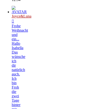
Joyce&Luna
Frohe
Weihnacht
und
ein...
Hallo
Isabella
Das
wünsche
ich
dir
natürlich
auch.
Ich
bin
Froh
die
zwei
Tage
hinter