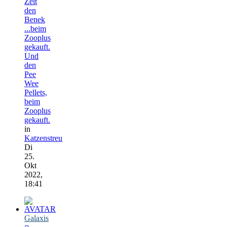
Zeit
den
Benek
...beim
Zooplus
gekauft.
Und
den
Pee
Wee
Pellets,
beim
Zooplus
gekauft.
in
Katzenstreu
Di
25.
Okt
2022,
18:41
Galaxis