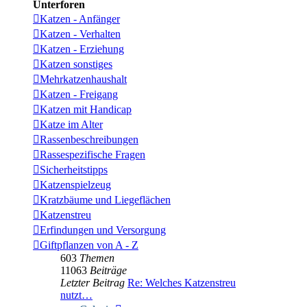
Unterforen
Katzen - Anfänger
Katzen - Verhalten
Katzen - Erziehung
Katzen sonstiges
Mehrkatzenhaushalt
Katzen - Freigang
Katzen mit Handicap
Katze im Alter
Rassenbeschreibungen
Rassespezifische Fragen
Sicherheitstipps
Katzenspielzeug
Kratzbäume und Liegeflächen
Katzenstreu
Erfindungen und Versorgung
Giftpflanzen von A - Z
603
Themen
11063
Beiträge
Letzter Beitrag
Re: Welches Katzenstreu
nutzt…
Neuester