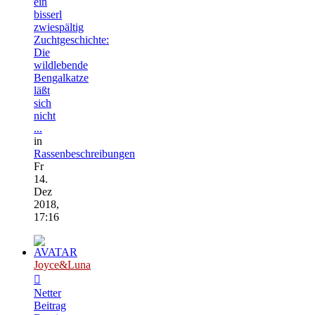
ein
bisserl
zwiespältig
Zuchtgeschichte:
Die
wildlebende
Bengalkatze
läßt
sich
nicht
...
in
Rassenbeschreibungen
Fr
14.
Dez
2018,
17:16
Joyce&Luna
Netter
Beitrag