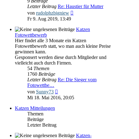
9
Beiträge
Letzter Beitrag
Re: Haustier für Mutter
Neuester
von
rudolphzbigniew
Beitrag
Fr 9. Aug 2019, 13:49
Katzen
Fotowettbewerb
Hier findet alle 3 Monate ein Katzen
Fotowettbewerb statt, wo man auch kleine Preise
gewinnen kann.
Gesponsert werden diese durch Mitglieder und
vielleicht auch durch Firmen.
54
Themen
1760
Beiträge
Letzter Beitrag
Re: Die Sieger vom
Fotowettbe…
Neuester
von
Sunny73
Beitrag
Mi 18. Mai 2016, 20:05
Katzen Mitteilungen
Themen
Beiträge
Letzter Beitrag
Katzen-