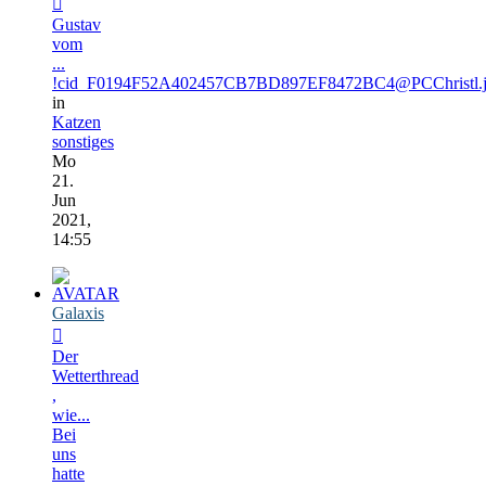
Gustav
vom
...
!cid_F0194F52A402457CB7BD897EF8472BC4@PCChristl.
in
Katzen
sonstiges
Mo
21.
Jun
2021,
14:55
Galaxis
Der
Wetterthread
,
wie...
Bei
uns
hatte