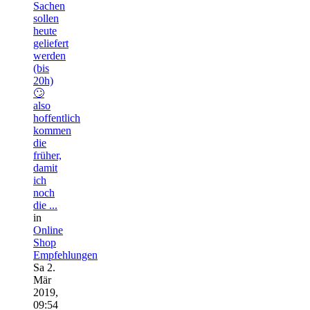
Sachen
sollen
heute
geliefert
werden
(bis
20h)
🙄
also
hoffentlich
kommen
die
früher,
damit
ich
noch
die ...
in
Online
Shop
Empfehlungen
Sa 2.
Mär
2019,
09:54