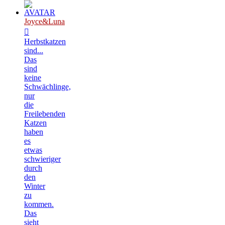
Joyce&Luna
Herbstkatzen
sind...
Das
sind
keine
Schwächlinge,
nur
die
Freilebenden
Katzen
haben
es
etwas
schwieriger
durch
den
Winter
zu
kommen.
Das
sieht