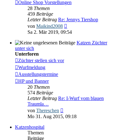
Online Shop Vorstellungen
28
Themen
459
Beiträge
Letzter Beitrag
Re: Jennys Tiershop
Neuester
von
Maikind2008
Beitrag
Sa 2. Mär 2019, 09:54
Katzen Züchter
unter sich
Unterforen
Züchter stellen sich vor
Wurfmeldung
Ausstellungstermine
HP und Banner
20
Themen
574
Beiträge
Letzter Beitrag
Re: I-Wurf vom blauen
Traumla…
Neuester
von
Thereschen
Beitrag
Mo 31. Aug 2015, 09:18
Katzenhospital
Themen
Beiträge