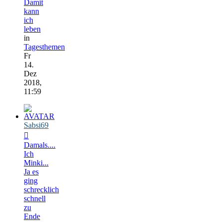
Damit
kann
ich
leben
in
Tagesthemen
Fr
14.
Dez
2018,
11:59
Sabsi69
Damals....
Ich
Minki...
Ja es
ging
schrecklich
schnell
zu
Ende