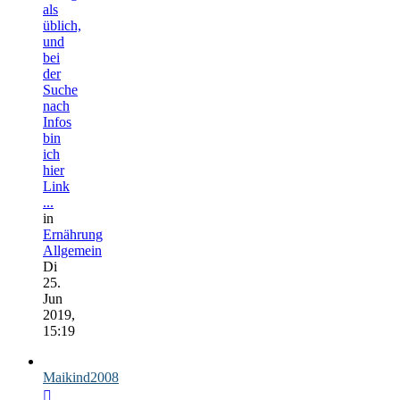
als
üblich,
und
bei
der
Suche
nach
Infos
bin
ich
hier
Link
...
in
Ernährung
Allgemein
Di
25.
Jun
2019,
15:19
Maikind2008