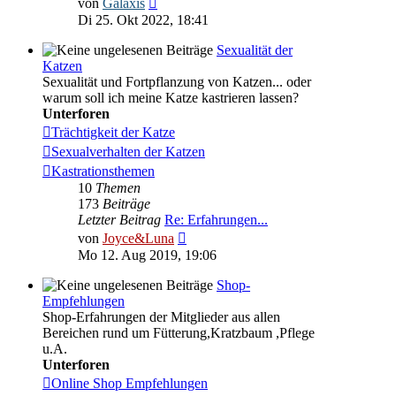
von
Galaxis
Beitrag
Di 25. Okt 2022, 18:41
Sexualität der
Katzen
Sexualität und Fortpflanzung von Katzen... oder
warum soll ich meine Katze kastrieren lassen?
Unterforen
Trächtigkeit der Katze
Sexualverhalten der Katzen
Kastrationsthemen
10
Themen
173
Beiträge
Letzter Beitrag
Re: Erfahrungen...
Neuester
von
Joyce&Luna
Beitrag
Mo 12. Aug 2019, 19:06
Shop-
Empfehlungen
Shop-Erfahrungen der Mitglieder aus allen
Bereichen rund um Fütterung,Kratzbaum ,Pflege
u.A.
Unterforen
Online Shop Empfehlungen