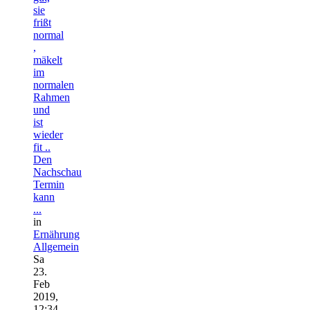
sie
frißt
normal
,
mäkelt
im
normalen
Rahmen
und
ist
wieder
fit ..
Den
Nachschau
Termin
kann
...
in
Ernährung
Allgemein
Sa
23.
Feb
2019,
12:34