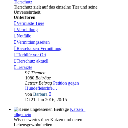
Tierschutz
Tierschutz zielt auf das einzelne Tier und seine
Unversehrtheit.
Unterforen
Vermisste Tiere
Vermittlung
Notfälle
Vermittlungsseiten
Rassekatzen-Vermittlung
Tierhilfe vor Ort
Tierschutz aktuell
Tierärzte
97
Themen
1080
Beiträge
Letzter Beitrag
Petition gegen
Hundefleischfe…
Neuester
von
Barbara
Beitrag
Di 21. Jun 2016, 20:15
Katzen -
allgemein
Wissenswertes über Katzen und deren
Lebensgewohnheiten