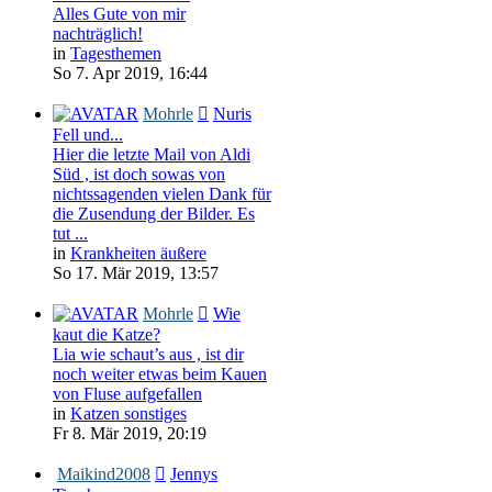
Alles Gute von mir
nachträglich!
in
Tagesthemen
So 7. Apr 2019, 16:44
Mohrle
Nuris
Fell und...
Hier die letzte Mail von Aldi
Süd , ist doch sowas von
nichtssagenden vielen Dank für
die Zusendung der Bilder. Es
tut ...
in
Krankheiten äußere
So 17. Mär 2019, 13:57
Mohrle
Wie
kaut die Katze?
Lia wie schaut’s aus , ist dir
noch weiter etwas beim Kauen
von Fluse aufgefallen
in
Katzen sonstiges
Fr 8. Mär 2019, 20:19
Maikind2008
Jennys