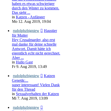
haben es etwas schwieriger
durch den Winter zu kommen.
Das sieht ...
in
Katzen - Anfänger
Mo 12. Aug 2019, 19:04
rudolphzbigniew
Haustier
für Mutter
Hey Crusalmarder, also erst
mal danke für deine schnelle
Antwort. Damit hätte ich
eigentlich echt nicht gerechnet.
Aber ...
in
Hallo Gast
Fr 9. Aug 2019, 13:49
rudolphzbigniew
Katzen
Genetik:...
super interessant! Vielen Dank
für den Thread
in
Sexualverhalten der Katzen
Mi 7. Aug 2019, 13:09
rudolphzbigniew