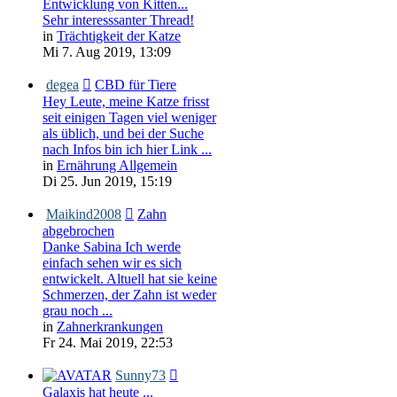
Entwicklung von Kitten...
Sehr interesssanter Thread!
in
Trächtigkeit der Katze
Mi 7. Aug 2019, 13:09
degea
CBD für Tiere
Hey Leute, meine Katze frisst
seit einigen Tagen viel weniger
als üblich, und bei der Suche
nach Infos bin ich hier Link ...
in
Ernährung Allgemein
Di 25. Jun 2019, 15:19
Maikind2008
Zahn
abgebrochen
Danke Sabina Ich werde
einfach sehen wir es sich
entwickelt. Altuell hat sie keine
Schmerzen, der Zahn ist weder
grau noch ...
in
Zahnerkrankungen
Fr 24. Mai 2019, 22:53
Sunny73
Galaxis hat heute ...