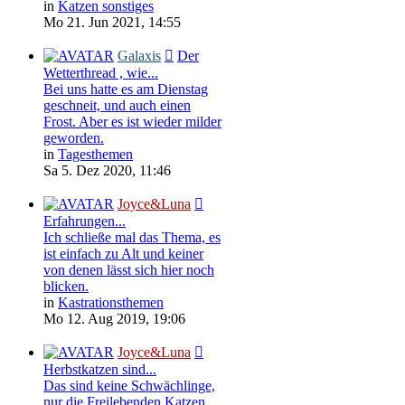
in
Katzen sonstiges
Mo 21. Jun 2021, 14:55
Galaxis
Der
Wetterthread , wie...
Bei uns hatte es am Dienstag
geschneit, und auch einen
Frost. Aber es ist wieder milder
geworden.
in
Tagesthemen
Sa 5. Dez 2020, 11:46
Joyce&Luna
Erfahrungen...
Ich schließe mal das Thema, es
ist einfach zu Alt und keiner
von denen lässt sich hier noch
blicken.
in
Kastrationsthemen
Mo 12. Aug 2019, 19:06
Joyce&Luna
Herbstkatzen sind...
Das sind keine Schwächlinge,
nur die Freilebenden Katzen