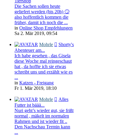
Tiershop
Die Sachen sollen heute
geliefert werden (bis 20h) 🙄
also hoffentlich kommen die
früher, damit ich noch die ...
in
Online Shop Empfehlungen
Sa 2. Mär 2019, 09:54
Mohrle
Shorty's
Abenteuer am...
Ich habe gesehen , das Gisela
diese Woche mal reingeschaut
hat , da hoffte ich sie etwas
schreibt uns und erzählt wie es
...
in
Katzen - Freigang
Fr 1. Mär 2019, 18:10
Mohrle
Alles
Futter ist bäää...
Nuri geht’s wieder gut, sie frißt
normal , mäkelt im normalen
Rahmen und ist wieder fit ..
Den Nachschau Termin kann
...