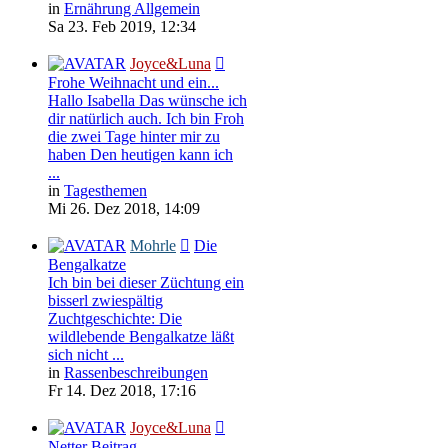
in
Ernährung Allgemein
Sa 23. Feb 2019, 12:34
Joyce&Luna
Frohe Weihnacht und ein...
Hallo Isabella Das wünsche ich
dir natürlich auch. Ich bin Froh
die zwei Tage hinter mir zu
haben Den heutigen kann ich
...
in
Tagesthemen
Mi 26. Dez 2018, 14:09
Mohrle
Die
Bengalkatze
Ich bin bei dieser Züchtung ein
bisserl zwiespältig
Zuchtgeschichte: Die
wildlebende Bengalkatze läßt
sich nicht ...
in
Rassenbeschreibungen
Fr 14. Dez 2018, 17:16
Joyce&Luna
Netter Beitrag