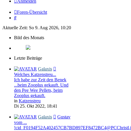
Anmelden
Foren-Übersicht
Suche
Aktuelle Zeit: So 9. Aug 2026, 10:20
Bild des Monats
Letzte Beiträge
Galaxis
Welches Katzenstreu...
Ich habe zur Zeit den Benek
...beim Zooplus gekauft. Und
den Pee Wee Pellets, beim
Zooplus gekauft.
in
Katzenstreu
Di 25. Okt 2022, 18:41
Galaxis
Gustav
vom ...
!cid_F0194F52A402457CB7BD897EF8472BC4@PCChristl.