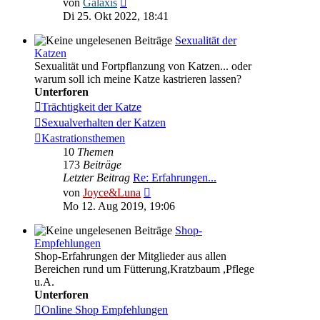
von
Galaxis
Beitrag
Di 25. Okt 2022, 18:41
Sexualität der
Katzen
Sexualität und Fortpflanzung von Katzen... oder
warum soll ich meine Katze kastrieren lassen?
Unterforen
Trächtigkeit der Katze
Sexualverhalten der Katzen
Kastrationsthemen
10
Themen
173
Beiträge
Letzter Beitrag
Re: Erfahrungen...
Neuester
von
Joyce&Luna
Beitrag
Mo 12. Aug 2019, 19:06
Shop-
Empfehlungen
Shop-Erfahrungen der Mitglieder aus allen
Bereichen rund um Fütterung,Kratzbaum ,Pflege
u.A.
Unterforen
Online Shop Empfehlungen