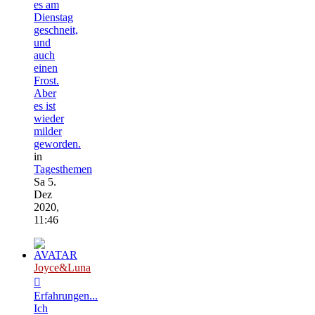
es am
Dienstag
geschneit,
und
auch
einen
Frost.
Aber
es ist
wieder
milder
geworden.
in
Tagesthemen
Sa 5.
Dez
2020,
11:46
Joyce&Luna
Erfahrungen...
Ich