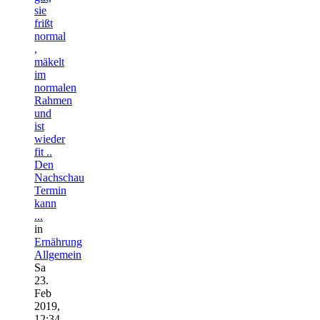
sie
frißt
normal
,
mäkelt
im
normalen
Rahmen
und
ist
wieder
fit ..
Den
Nachschau
Termin
kann
...
in
Ernährung
Allgemein
Sa
23.
Feb
2019,
12:34