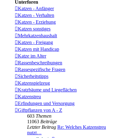
Unterforen
Katzen - Anfänger
Katzen - Verhalten
Katzen - Erziehung
Katzen sonstiges
Mehrkatzenhaushalt
Katzen - Freigang
Katzen mit Handicap
Katze im Alter
Rassenbeschreibungen
Rassespezifische Fragen
Sicherheitstipps
Katzenspielzeug
Kratzbäume und Liegeflächen
Katzenstreu
Erfindungen und Versorgung
Giftpflanzen von A - Z
603
Themen
11063
Beiträge
Letzter Beitrag
Re: Welches Katzenstreu
nutzt…
Neuester