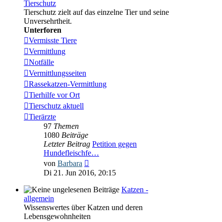
Tierschutz
Tierschutz zielt auf das einzelne Tier und seine
Unversehrtheit.
Unterforen
Vermisste Tiere
Vermittlung
Notfälle
Vermittlungsseiten
Rassekatzen-Vermittlung
Tierhilfe vor Ort
Tierschutz aktuell
Tierärzte
97
Themen
1080
Beiträge
Letzter Beitrag
Petition gegen
Hundefleischfe…
Neuester
von
Barbara
Beitrag
Di 21. Jun 2016, 20:15
Katzen -
allgemein
Wissenswertes über Katzen und deren
Lebensgewohnheiten