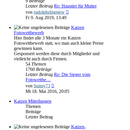
9
Beiträge
Letzter Beitrag
Re: Haustier für Mutter
Neuester
von
rudolphzbigniew
Beitrag
Fr 9. Aug 2019, 13:49
Katzen
Fotowettbewerb
Hier findet alle 3 Monate ein Katzen
Fotowettbewerb statt, wo man auch kleine Preise
gewinnen kann.
Gesponsert werden diese durch Mitglieder und
vielleicht auch durch Firmen.
54
Themen
1760
Beiträge
Letzter Beitrag
Re: Die Sieger vom
Fotowettbe…
Neuester
von
Sunny73
Beitrag
Mi 18. Mai 2016, 20:05
Katzen Mitteilungen
Themen
Beiträge
Letzter Beitrag
Katzen-