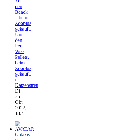
Zeit
den
Benek
...beim
Zooplus
gekauft.
Und
den
Pee
Wee
Pellets,
beim
Zooplus
gekauft.
in
Katzenstreu
Di
25.
Okt
2022,
18:41
Galaxis