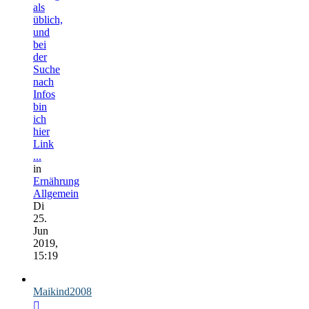
als
üblich,
und
bei
der
Suche
nach
Infos
bin
ich
hier
Link
...
in
Ernährung
Allgemein
Di
25.
Jun
2019,
15:19
Maikind2008