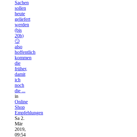
Sachen
sollen
heute
geliefert
werden
(bis
20h)
🙄
also
hoffentlich
kommen
die
früher,
damit
ich
noch
die ...
in
Online
Shop
Empfehlungen
Sa 2.
Mär
2019,
09:54