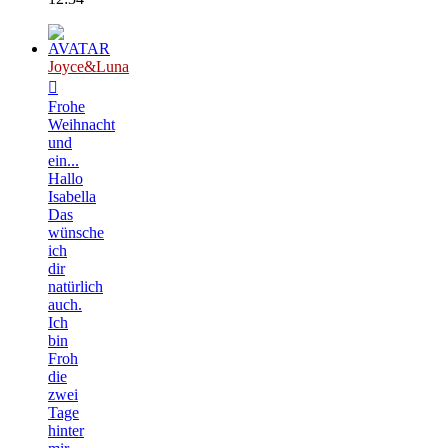
Joyce&Luna
Frohe
Weihnacht
und
ein...
Hallo
Isabella
Das
wünsche
ich
dir
natürlich
auch.
Ich
bin
Froh
die
zwei
Tage
hinter