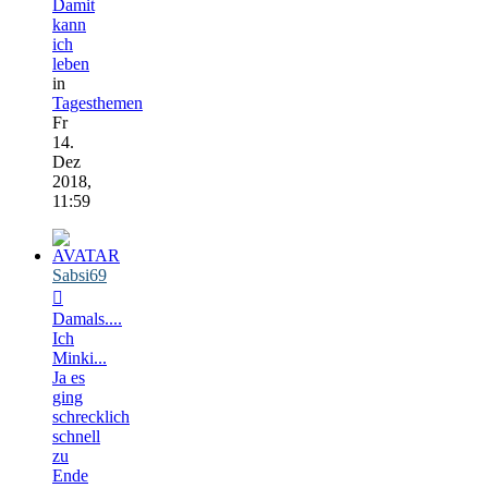
Damit
kann
ich
leben
in
Tagesthemen
Fr
14.
Dez
2018,
11:59
Sabsi69
Damals....
Ich
Minki...
Ja es
ging
schrecklich
schnell
zu
Ende