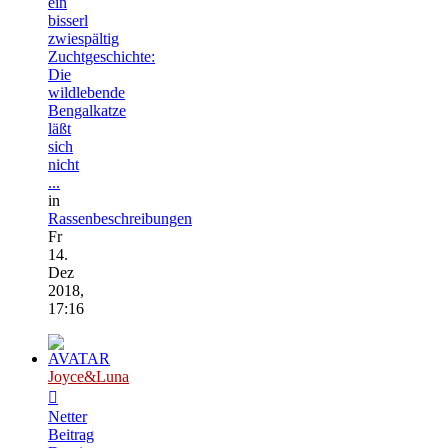
ein
bisserl
zwiespältig
Zuchtgeschichte:
Die
wildlebende
Bengalkatze
läßt
sich
nicht
...
in
Rassenbeschreibungen
Fr
14.
Dez
2018,
17:16
Joyce&Luna
Netter
Beitrag