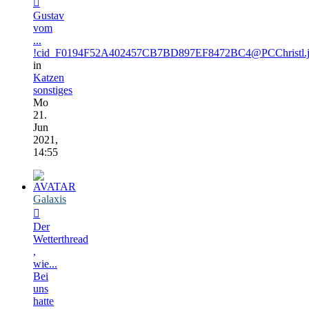
Gustav
vom
...
!cid_F0194F52A402457CB7BD897EF8472BC4@PCChristl.
in
Katzen
sonstiges
Mo
21.
Jun
2021,
14:55
Galaxis
Der
Wetterthread
,
wie...
Bei
uns
hatte