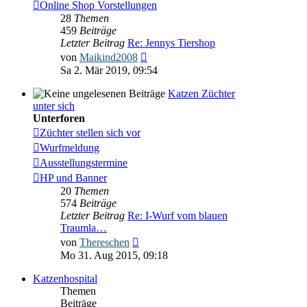
Online Shop Vorstellungen
28
Themen
459
Beiträge
Letzter Beitrag
Re: Jennys Tiershop
Neuester
von
Maikind2008
Beitrag
Sa 2. Mär 2019, 09:54
Katzen Züchter
unter sich
Unterforen
Züchter stellen sich vor
Wurfmeldung
Ausstellungstermine
HP und Banner
20
Themen
574
Beiträge
Letzter Beitrag
Re: I-Wurf vom blauen
Traumla…
Neuester
von
Thereschen
Beitrag
Mo 31. Aug 2015, 09:18
Katzenhospital
Themen
Beiträge