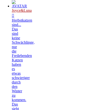
Joyce&Luna
Herbstkatzen
sind...
Das
sind
keine
Schwächlinge,
nur
die
Freilebenden
Katzen
haben
es
etwas
schwieriger
durch
den
Winter
zu
kommen.
Das
sieht