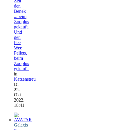
Zeit
den
Benek
...beim
Zooplus
gekauft.
Und
den
Pee
Wee
Pellets,
beim
Zooplus
gekauft.
in
Katzenstreu
Di
25.
Okt
2022,
18:41
Galaxis