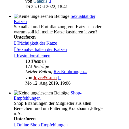
von
Galaxis
Beitrag
Di 25. Okt 2022, 18:41
Sexualität der
Katzen
Sexualität und Fortpflanzung von Katzen... oder
warum soll ich meine Katze kastrieren lassen?
Unterforen
Trächtigkeit der Katze
Sexualverhalten der Katzen
Kastrationsthemen
10
Themen
173
Beiträge
Letzter Beitrag
Re: Erfahrungen...
Neuester
von
Joyce&Luna
Beitrag
Mo 12. Aug 2019, 19:06
Shop-
Empfehlungen
Shop-Erfahrungen der Mitglieder aus allen
Bereichen rund um Fütterung,Kratzbaum ,Pflege
u.A.
Unterforen
Online Shop Empfehlungen