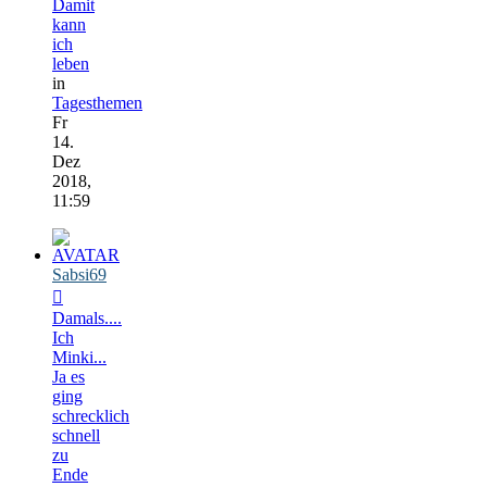
Damit
kann
ich
leben
in
Tagesthemen
Fr
14.
Dez
2018,
11:59
Sabsi69
Damals....
Ich
Minki...
Ja es
ging
schrecklich
schnell
zu
Ende