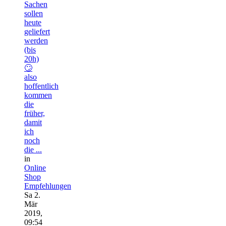
Sachen
sollen
heute
geliefert
werden
(bis
20h)
🙄
also
hoffentlich
kommen
die
früher,
damit
ich
noch
die ...
in
Online
Shop
Empfehlungen
Sa 2.
Mär
2019,
09:54