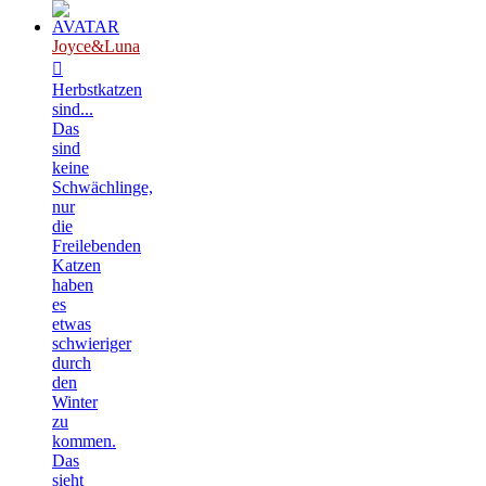
Joyce&Luna
Herbstkatzen
sind...
Das
sind
keine
Schwächlinge,
nur
die
Freilebenden
Katzen
haben
es
etwas
schwieriger
durch
den
Winter
zu
kommen.
Das
sieht