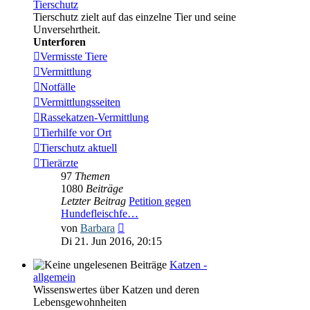
Tierschutz
Tierschutz zielt auf das einzelne Tier und seine
Unversehrtheit.
Unterforen
Vermisste Tiere
Vermittlung
Notfälle
Vermittlungsseiten
Rassekatzen-Vermittlung
Tierhilfe vor Ort
Tierschutz aktuell
Tierärzte
97
Themen
1080
Beiträge
Letzter Beitrag
Petition gegen
Hundefleischfe…
Neuester
von
Barbara
Beitrag
Di 21. Jun 2016, 20:15
Katzen -
allgemein
Wissenswertes über Katzen und deren
Lebensgewohnheiten