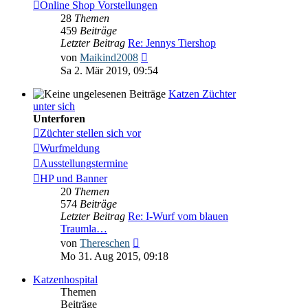
Online Shop Vorstellungen
28
Themen
459
Beiträge
Letzter Beitrag
Re: Jennys Tiershop
Neuester
von
Maikind2008
Beitrag
Sa 2. Mär 2019, 09:54
Katzen Züchter
unter sich
Unterforen
Züchter stellen sich vor
Wurfmeldung
Ausstellungstermine
HP und Banner
20
Themen
574
Beiträge
Letzter Beitrag
Re: I-Wurf vom blauen
Traumla…
Neuester
von
Thereschen
Beitrag
Mo 31. Aug 2015, 09:18
Katzenhospital
Themen
Beiträge