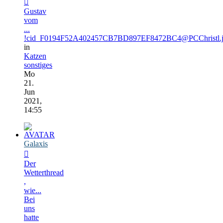
Gustav
vom
...
!cid_F0194F52A402457CB7BD897EF8472BC4@PCChristl.
in
Katzen
sonstiges
Mo
21.
Jun
2021,
14:55
Galaxis
Der
Wetterthread
,
wie...
Bei
uns
hatte