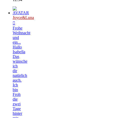
Joyce&Luna
Frohe
Weihnacht
und
ein...
Hallo
Isabella
Das
wünsche
ich
dir
natürlich
auch.
Ich
bin
Froh
die
zwei
Tage
hinter