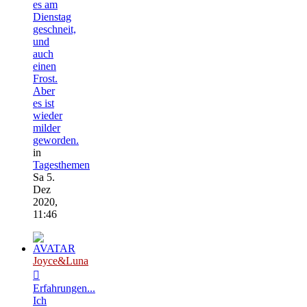
es am
Dienstag
geschneit,
und
auch
einen
Frost.
Aber
es ist
wieder
milder
geworden.
in
Tagesthemen
Sa 5.
Dez
2020,
11:46
Joyce&Luna
Erfahrungen...
Ich