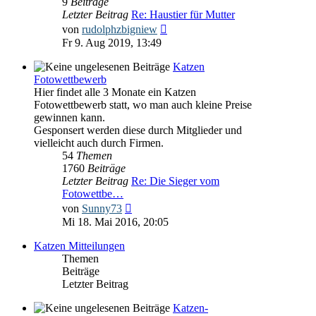
9
Beiträge
Letzter Beitrag
Re: Haustier für Mutter
Neuester
von
rudolphzbigniew
Beitrag
Fr 9. Aug 2019, 13:49
Katzen
Fotowettbewerb
Hier findet alle 3 Monate ein Katzen
Fotowettbewerb statt, wo man auch kleine Preise
gewinnen kann.
Gesponsert werden diese durch Mitglieder und
vielleicht auch durch Firmen.
54
Themen
1760
Beiträge
Letzter Beitrag
Re: Die Sieger vom
Fotowettbe…
Neuester
von
Sunny73
Beitrag
Mi 18. Mai 2016, 20:05
Katzen Mitteilungen
Themen
Beiträge
Letzter Beitrag
Katzen-