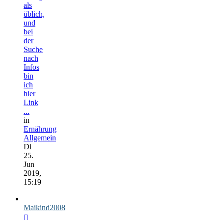
als
üblich,
und
bei
der
Suche
nach
Infos
bin
ich
hier
Link
...
in
Ernährung
Allgemein
Di
25.
Jun
2019,
15:19
Maikind2008