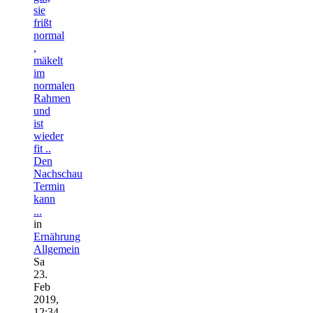
sie
frißt
normal
,
mäkelt
im
normalen
Rahmen
und
ist
wieder
fit ..
Den
Nachschau
Termin
kann
...
in
Ernährung
Allgemein
Sa
23.
Feb
2019,
12:34