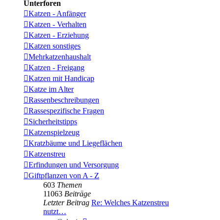
Unterforen
Katzen - Anfänger
Katzen - Verhalten
Katzen - Erziehung
Katzen sonstiges
Mehrkatzenhaushalt
Katzen - Freigang
Katzen mit Handicap
Katze im Alter
Rassenbeschreibungen
Rassespezifische Fragen
Sicherheitstipps
Katzenspielzeug
Kratzbäume und Liegeflächen
Katzenstreu
Erfindungen und Versorgung
Giftpflanzen von A - Z
603
Themen
11063
Beiträge
Letzter Beitrag
Re: Welches Katzenstreu
nutzt…
Neuester