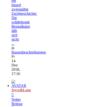
ein
bisserl
zwiespältig
Zuchtgeschichte:
Die
wildlebende
Bengalkatze
läßt
sich
nicht
...
in
Rassenbeschreibungen
Fr
14.
Dez
2018,
17:16
Joyce&Luna
Netter
Beitrag