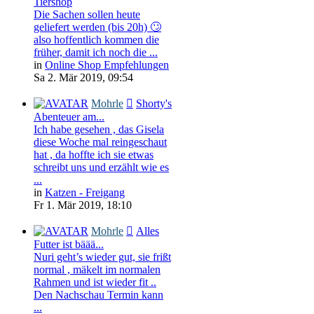
Tiershop
Die Sachen sollen heute
geliefert werden (bis 20h) 🙄
also hoffentlich kommen die
früher, damit ich noch die ...
in
Online Shop Empfehlungen
Sa 2. Mär 2019, 09:54
Mohrle
Shorty's
Abenteuer am...
Ich habe gesehen , das Gisela
diese Woche mal reingeschaut
hat , da hoffte ich sie etwas
schreibt uns und erzählt wie es
...
in
Katzen - Freigang
Fr 1. Mär 2019, 18:10
Mohrle
Alles
Futter ist bäää...
Nuri geht’s wieder gut, sie frißt
normal , mäkelt im normalen
Rahmen und ist wieder fit ..
Den Nachschau Termin kann
...