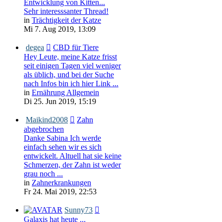
Entwicklung von Kitten...
Sehr interesssanter Thread!
in
Trächtigkeit der Katze
Mi 7. Aug 2019, 13:09
degea
CBD für Tiere
Hey Leute, meine Katze frisst
seit einigen Tagen viel weniger
als üblich, und bei der Suche
nach Infos bin ich hier Link ...
in
Ernährung Allgemein
Di 25. Jun 2019, 15:19
Maikind2008
Zahn
abgebrochen
Danke Sabina Ich werde
einfach sehen wir es sich
entwickelt. Altuell hat sie keine
Schmerzen, der Zahn ist weder
grau noch ...
in
Zahnerkrankungen
Fr 24. Mai 2019, 22:53
Sunny73
Galaxis hat heute ...