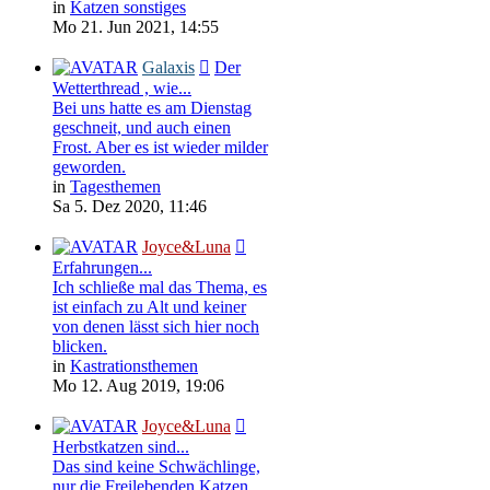
in
Katzen sonstiges
Mo 21. Jun 2021, 14:55
Galaxis
Der
Wetterthread , wie...
Bei uns hatte es am Dienstag
geschneit, und auch einen
Frost. Aber es ist wieder milder
geworden.
in
Tagesthemen
Sa 5. Dez 2020, 11:46
Joyce&Luna
Erfahrungen...
Ich schließe mal das Thema, es
ist einfach zu Alt und keiner
von denen lässt sich hier noch
blicken.
in
Kastrationsthemen
Mo 12. Aug 2019, 19:06
Joyce&Luna
Herbstkatzen sind...
Das sind keine Schwächlinge,
nur die Freilebenden Katzen