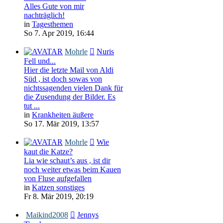
Alles Gute von mir
nachträglich!
in
Tagesthemen
So 7. Apr 2019, 16:44
Mohrle
Nuris
Fell und...
Hier die letzte Mail von Aldi
Süd , ist doch sowas von
nichtssagenden vielen Dank für
die Zusendung der Bilder. Es
tut ...
in
Krankheiten äußere
So 17. Mär 2019, 13:57
Mohrle
Wie
kaut die Katze?
Lia wie schaut’s aus , ist dir
noch weiter etwas beim Kauen
von Fluse aufgefallen
in
Katzen sonstiges
Fr 8. Mär 2019, 20:19
Maikind2008
Jennys