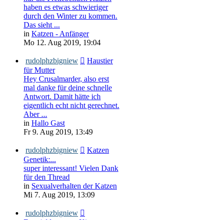
haben es etwas schwieriger
durch den Winter zu kommen.
Das sieht ...
in
Katzen - Anfänger
Mo 12. Aug 2019, 19:04
rudolphzbigniew
Haustier
für Mutter
Hey Crusalmarder, also erst
mal danke für deine schnelle
Antwort. Damit hätte ich
eigentlich echt nicht gerechnet.
Aber ...
in
Hallo Gast
Fr 9. Aug 2019, 13:49
rudolphzbigniew
Katzen
Genetik:...
super interessant! Vielen Dank
für den Thread
in
Sexualverhalten der Katzen
Mi 7. Aug 2019, 13:09
rudolphzbigniew