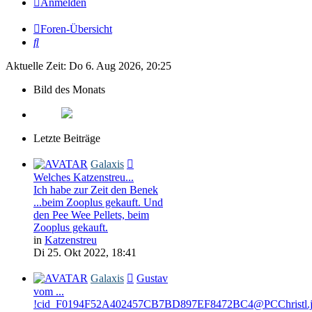
Anmelden
Foren-Übersicht
Suche
Aktuelle Zeit: Do 6. Aug 2026, 20:25
Bild des Monats
Letzte Beiträge
Galaxis
Welches Katzenstreu...
Ich habe zur Zeit den Benek
...beim Zooplus gekauft. Und
den Pee Wee Pellets, beim
Zooplus gekauft.
in
Katzenstreu
Di 25. Okt 2022, 18:41
Galaxis
Gustav
vom ...
!cid_F0194F52A402457CB7BD897EF8472BC4@PCChristl.