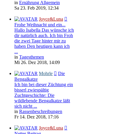
in
Ernährung Allgemein
Sa 23. Feb 2019, 12:34
Joyce&Luna
Frohe Weihnacht und ein...
Hallo Isabella Das wünsche ich
dir natürlich auch. Ich bin Froh
die zwei Tage hinter mir zu
haben Den heutigen kann ich
...
in
Tagesthemen
Mi 26. Dez 2018, 14:09
Mohrle
Die
Bengalkatze
Ich bin bei dieser Züchtung ein
bisserl zwiespältig
Zuchtgeschichte: Die
wildlebende Bengalkatze läßt
sich nicht ...
in
Rassenbeschreibungen
Fr 14. Dez 2018, 17:16
Joyce&Luna
Netter Beitrag