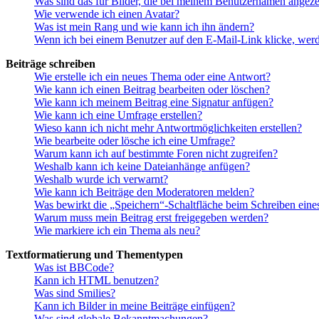
Was sind das für Bilder, die bei meinem Benutzernamen angez
Wie verwende ich einen Avatar?
Was ist mein Rang und wie kann ich ihn ändern?
Wenn ich bei einem Benutzer auf den E-Mail-Link klicke, werd
Beiträge schreiben
Wie erstelle ich ein neues Thema oder eine Antwort?
Wie kann ich einen Beitrag bearbeiten oder löschen?
Wie kann ich meinem Beitrag eine Signatur anfügen?
Wie kann ich eine Umfrage erstellen?
Wieso kann ich nicht mehr Antwortmöglichkeiten erstellen?
Wie bearbeite oder lösche ich eine Umfrage?
Warum kann ich auf bestimmte Foren nicht zugreifen?
Weshalb kann ich keine Dateianhänge anfügen?
Weshalb wurde ich verwarnt?
Wie kann ich Beiträge den Moderatoren melden?
Was bewirkt die „Speichern“-Schaltfläche beim Schreiben eine
Warum muss mein Beitrag erst freigegeben werden?
Wie markiere ich ein Thema als neu?
Textformatierung und Thementypen
Was ist BBCode?
Kann ich HTML benutzen?
Was sind Smilies?
Kann ich Bilder in meine Beiträge einfügen?
Was sind globale Bekanntmachungen?