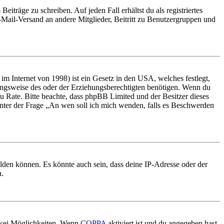
iträge zu schreiben. Auf jeden Fall erhältst du als registriertes
E-Mail-Versand an andere Mitglieder, Beitritt zu Benutzergruppen und
m Internet von 1998) ist ein Gesetz in den USA, welches festlegt,
ungsweise des oder der Erziehungsberechtigten benötigen. Wenn du
nd zu Rate. Bitte beachte, dass phpBB Limited und der Besitzer dieses
 unter der Frage „An wen soll ich mich wenden, falls es Beschwerden
elden können. Es könnte auch sein, dass deine IP-Adresse oder der
n.
 zwei Möglichkeiten. Wenn
COPPA
aktiviert ist und du angegeben hast,