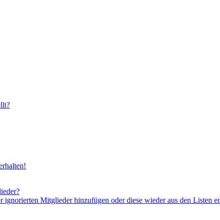
lt?
rhalten!
lieder?
er ignorierten Mitglieder hinzufügen oder diese wieder aus den Listen e