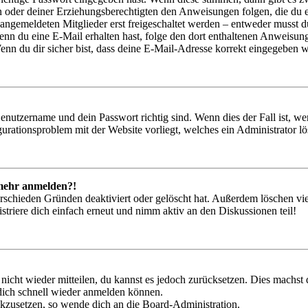
ern oder deiner Erziehungsberechtigten den Anweisungen folgen, die du e
 angemeldeten Mitglieder erst freigeschaltet werden – entweder musst du
. Wenn du eine E-Mail erhalten hast, folge den dort enthaltenen Anweis
nn du dir sicher bist, dass deine E-Mail-Adresse korrekt eingegeben w
Benutzername und dein Passwort richtig sind. Wenn dies der Fall ist, w
igurationsproblem mit der Website vorliegt, welches ein Administrator l
t mehr anmelden?!
rschieden Gründen deaktiviert oder gelöscht hat. Außerdem löschen vie
triere dich einfach erneut und nimm aktiv an den Diskussionen teil!
 nicht wieder mitteilen, du kannst es jedoch zurücksetzen. Dies machs
 dich schnell wieder anmelden können.
ückzusetzen, so wende dich an die Board-Administration.