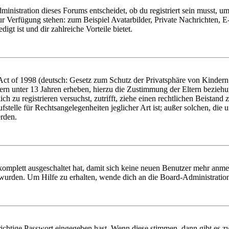
istration dieses Forums entscheidet, ob du registriert sein musst, um Be
zur Verfügung stehen: zum Beispiel Avatarbilder, Private Nachrichten, 
igt ist und dir zahlreiche Vorteile bietet.
t of 1998 (deutsch: Gesetz zum Schutz der Privatsphäre von Kindern i
ern unter 13 Jahren erheben, hierzu die Zustimmung der Eltern bezieh
dich zu registrieren versuchst, zutrifft, ziehe einen rechtlichen Beista
stelle für Rechtsangelegenheiten jeglicher Art ist; außer solchen, die
erden.
 komplett ausgeschaltet hat, damit sich keine neuen Benutzer mehr anm
 wurden. Um Hilfe zu erhalten, wende dich an die Board-Administratio
richtige Passwort eingegeben hast. Wenn diese stimmen, dann gibt es