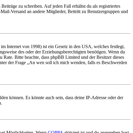
iträge zu schreiben. Auf jeden Fall erhältst du als registriertes
E-Mail-Versand an andere Mitglieder, Beitritt zu Benutzergruppen und
m Internet von 1998) ist ein Gesetz in den USA, welches festlegt,
ungsweise des oder der Erziehungsberechtigten benötigen. Wenn du
nd zu Rate. Bitte beachte, dass phpBB Limited und der Besitzer dieses
 unter der Frage „An wen soll ich mich wenden, falls es Beschwerden
elden können. Es könnte auch sein, dass deine IP-Adresse oder der
n.
 zwei Möglichkeiten. Wenn
COPPA
aktiviert ist und du angegeben hast,