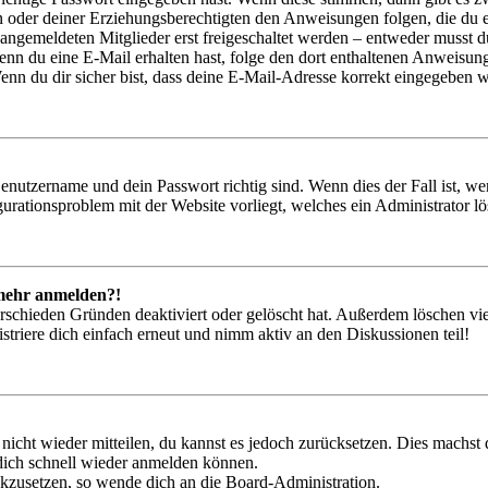
ern oder deiner Erziehungsberechtigten den Anweisungen folgen, die du e
 angemeldeten Mitglieder erst freigeschaltet werden – entweder musst du
. Wenn du eine E-Mail erhalten hast, folge den dort enthaltenen Anweis
nn du dir sicher bist, dass deine E-Mail-Adresse korrekt eingegeben w
Benutzername und dein Passwort richtig sind. Wenn dies der Fall ist, w
igurationsproblem mit der Website vorliegt, welches ein Administrator l
t mehr anmelden?!
rschieden Gründen deaktiviert oder gelöscht hat. Außerdem löschen vie
triere dich einfach erneut und nimm aktiv an den Diskussionen teil!
 nicht wieder mitteilen, du kannst es jedoch zurücksetzen. Dies machs
 dich schnell wieder anmelden können.
ückzusetzen, so wende dich an die Board-Administration.