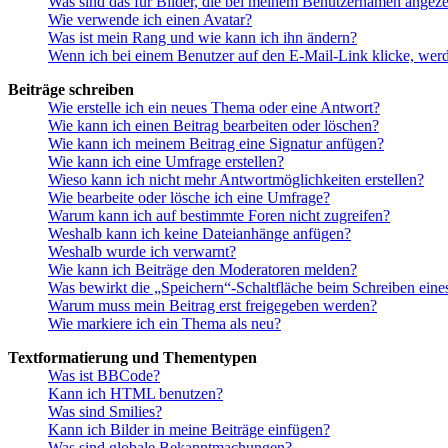
Was sind das für Bilder, die bei meinem Benutzernamen angez
Wie verwende ich einen Avatar?
Was ist mein Rang und wie kann ich ihn ändern?
Wenn ich bei einem Benutzer auf den E-Mail-Link klicke, werd
Beiträge schreiben
Wie erstelle ich ein neues Thema oder eine Antwort?
Wie kann ich einen Beitrag bearbeiten oder löschen?
Wie kann ich meinem Beitrag eine Signatur anfügen?
Wie kann ich eine Umfrage erstellen?
Wieso kann ich nicht mehr Antwortmöglichkeiten erstellen?
Wie bearbeite oder lösche ich eine Umfrage?
Warum kann ich auf bestimmte Foren nicht zugreifen?
Weshalb kann ich keine Dateianhänge anfügen?
Weshalb wurde ich verwarnt?
Wie kann ich Beiträge den Moderatoren melden?
Was bewirkt die „Speichern“-Schaltfläche beim Schreiben eine
Warum muss mein Beitrag erst freigegeben werden?
Wie markiere ich ein Thema als neu?
Textformatierung und Thementypen
Was ist BBCode?
Kann ich HTML benutzen?
Was sind Smilies?
Kann ich Bilder in meine Beiträge einfügen?
Was sind globale Bekanntmachungen?