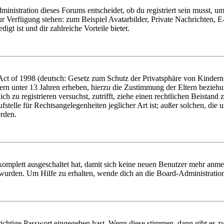
istration dieses Forums entscheidet, ob du registriert sein musst, um Be
zur Verfügung stehen: zum Beispiel Avatarbilder, Private Nachrichten, 
igt ist und dir zahlreiche Vorteile bietet.
t of 1998 (deutsch: Gesetz zum Schutz der Privatsphäre von Kindern i
ern unter 13 Jahren erheben, hierzu die Zustimmung der Eltern bezieh
dich zu registrieren versuchst, zutrifft, ziehe einen rechtlichen Beista
stelle für Rechtsangelegenheiten jeglicher Art ist; außer solchen, die
erden.
 komplett ausgeschaltet hat, damit sich keine neuen Benutzer mehr anm
 wurden. Um Hilfe zu erhalten, wende dich an die Board-Administratio
richtige Passwort eingegeben hast. Wenn diese stimmen, dann gibt es