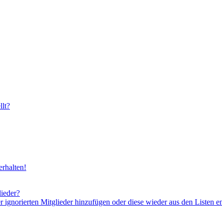
lt?
rhalten!
lieder?
er ignorierten Mitglieder hinzufügen oder diese wieder aus den Listen e