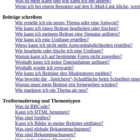
Was ist mein Rang und wie kann ich ihn ändern?
Wenn ich bei einem Benutzer auf den E-Mail-Link klicke, werd
Beiträge schreiben
Wie erstelle ich ein neues Thema oder eine Antwort?
Wie kann ich einen Beitrag bearbeiten oder löschen?
Wie kann ich meinem Beitrag eine Signatur anfügen?
Wie kann ich eine Umfrage erstellen?
Wieso kann ich nicht mehr Antwortmöglichkeiten erstellen?
Wie bearbeite oder lösche ich eine Umfrage?
Warum kann ich auf bestimmte Foren nicht zugreifen?
Weshalb kann ich keine Dateianhänge anfügen?
Weshalb wurde ich verwarnt?
Wie kann ich Beiträge den Moderatoren melden?
Was bewirkt die „Speichern“-Schaltfläche beim Schreiben eine
Warum muss mein Beitrag erst freigegeben werden?
Wie markiere ich ein Thema als neu?
Textformatierung und Thementypen
Was ist BBCode?
Kann ich HTML benutzen?
Was sind Smilies?
Kann ich Bilder in meine Beiträge einfügen?
Was sind globale Bekanntmachungen?
Was sind Bekanntmachungen?