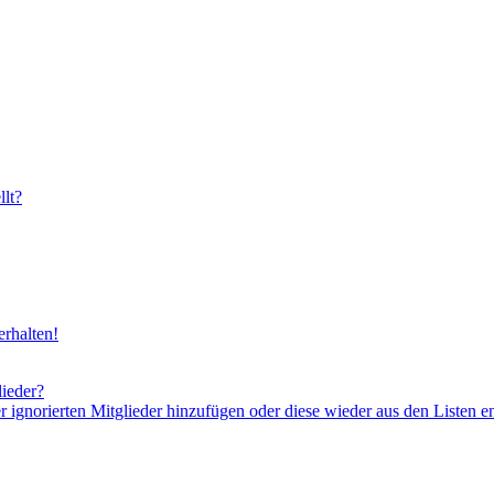
lt?
rhalten!
lieder?
er ignorierten Mitglieder hinzufügen oder diese wieder aus den Listen e