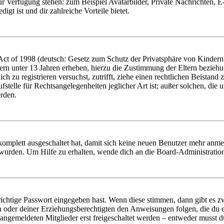
zur Verfügung stehen: zum Beispiel Avatarbilder, Private Nachrichten, 
igt ist und dir zahlreiche Vorteile bietet.
t of 1998 (deutsch: Gesetz zum Schutz der Privatsphäre von Kindern i
ern unter 13 Jahren erheben, hierzu die Zustimmung der Eltern bezieh
dich zu registrieren versuchst, zutrifft, ziehe einen rechtlichen Beista
stelle für Rechtsangelegenheiten jeglicher Art ist; außer solchen, die
erden.
 komplett ausgeschaltet hat, damit sich keine neuen Benutzer mehr anm
 wurden. Um Hilfe zu erhalten, wende dich an die Board-Administratio
richtige Passwort eingegeben hast. Wenn diese stimmen, dann gibt es
ern oder deiner Erziehungsberechtigten den Anweisungen folgen, die du e
 angemeldeten Mitglieder erst freigeschaltet werden – entweder musst du