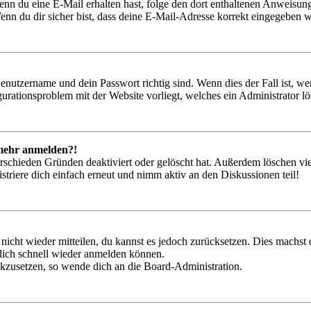
. Wenn du eine E-Mail erhalten hast, folge den dort enthaltenen Anweis
nn du dir sicher bist, dass deine E-Mail-Adresse korrekt eingegeben w
Benutzername und dein Passwort richtig sind. Wenn dies der Fall ist, w
igurationsproblem mit der Website vorliegt, welches ein Administrator l
t mehr anmelden?!
rschieden Gründen deaktiviert oder gelöscht hat. Außerdem löschen vie
triere dich einfach erneut und nimm aktiv an den Diskussionen teil!
 nicht wieder mitteilen, du kannst es jedoch zurücksetzen. Dies machs
 dich schnell wieder anmelden können.
ückzusetzen, so wende dich an die Board-Administration.